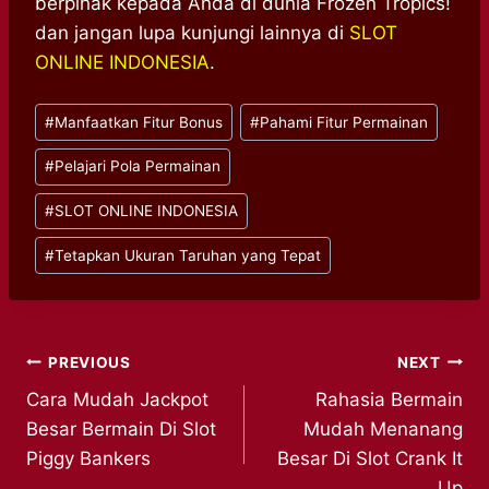
berpihak kepada Anda di dunia Frozen Tropics!
dan jangan lupa kunjungi lainnya di
SLOT
ONLINE INDONESIA
.
Post
#
Manfaatkan Fitur Bonus
#
Pahami Fitur Permainan
Tags:
#
Pelajari Pola Permainan
#
SLOT ONLINE INDONESIA
#
Tetapkan Ukuran Taruhan yang Tepat
Post
PREVIOUS
NEXT
Cara Mudah Jackpot
Rahasia Bermain
navigation
Besar Bermain Di Slot
Mudah Menanang
Piggy Bankers
Besar Di Slot Crank It
Up