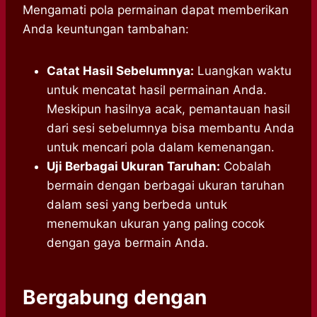
Mengamati pola permainan dapat memberikan
Anda keuntungan tambahan:
Catat Hasil Sebelumnya:
Luangkan waktu
untuk mencatat hasil permainan Anda.
Meskipun hasilnya acak, pemantauan hasil
dari sesi sebelumnya bisa membantu Anda
untuk mencari pola dalam kemenangan.
Uji Berbagai Ukuran Taruhan:
Cobalah
bermain dengan berbagai ukuran taruhan
dalam sesi yang berbeda untuk
menemukan ukuran yang paling cocok
dengan gaya bermain Anda.
Bergabung dengan