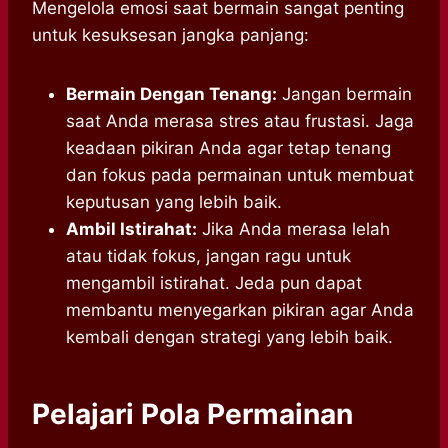
Mengelola emosi saat bermain sangat penting
untuk kesuksesan jangka panjang:
Bermain Dengan Tenang:
Jangan bermain
saat Anda merasa stres atau frustasi. Jaga
keadaan pikiran Anda agar tetap tenang
dan fokus pada permainan untuk membuat
keputusan yang lebih baik.
Ambil Istirahat:
Jika Anda merasa lelah
atau tidak fokus, jangan ragu untuk
mengambil istirahat. Jeda pun dapat
membantu menyegarkan pikiran agar Anda
kembali dengan strategi yang lebih baik.
Pelajari Pola Permainan