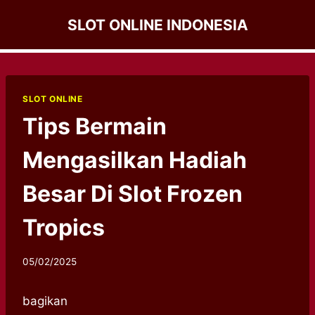
Skip
SLOT ONLINE INDONESIA
to
content
SLOT ONLINE
Tips Bermain
Mengasilkan Hadiah
Besar Di Slot Frozen
Tropics
By
05/02/2025
Sanju
bagikan