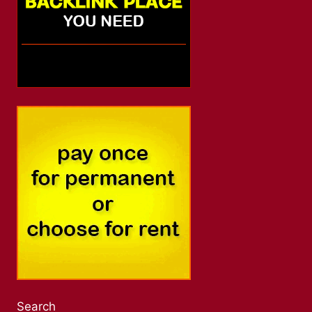
Search