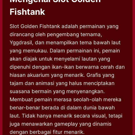
Fishtank
Slot Golden Fishtank adalah permainan yang
dirancang oleh pengembang ternama,
Yggdrasil, dan menampilkan tema bawah laut
yang memukau. Dalam permainan ini, pemain
akan diajak untuk menyelami lautan yang
dipenuhi dengan ikan-ikan berwarna cerah dan
hiasan akuarium yang menarik. Grafis yang
tajam dan animasi yang halus menciptakan
suasana bermain yang menyenangkan.
Membuat pemain merasa seolah-olah mereka
benar-benar berada di dalam dunia bawah
laut. Tidak hanya menarik secara visual, tetapi
juga menawarkan gameplay yang dinamis
dengan berbagai fitur menarik.