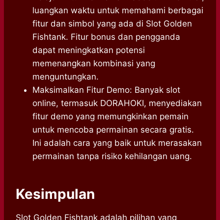
luangkan waktu untuk memahami berbagai
fitur dan simbol yang ada di Slot Golden
Fishtank. Fitur bonus dan pengganda
dapat meningkatkan potensi
memenangkan kombinasi yang
menguntungkan.
Maksimalkan Fitur Demo: Banyak slot
online, termasuk DORAHOKI, menyediakan
fitur demo yang memungkinkan pemain
untuk mencoba permainan secara gratis.
Ini adalah cara yang baik untuk merasakan
permainan tanpa risiko kehilangan uang.
Kesimpulan
​Slot Golden Fishtank adalah pilihan yang