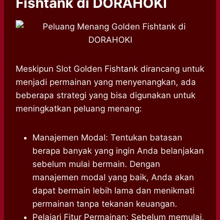
Fishtank di DORAHOKI
Meskipun Slot Golden Fishtank dirancang untuk
menjadi permainan yang menyenangkan, ada
beberapa strategi yang bisa digunakan untuk
meningkatkan peluang menang:
Manajemen Modal: Tentukan batasan
berapa banyak yang ingin Anda belanjakan
sebelum mulai bermain. Dengan
manajemen modal yang baik, Anda akan
dapat bermain lebih lama dan menikmati
permainan tanpa tekanan keuangan.
Pelajari Fitur Permainan: Sebelum memulai,