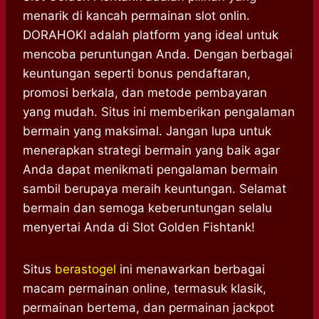
menarik di kancah permainan slot onlin.
DORAHOKI adalah platform yang ideal untuk
mencoba peruntungan Anda.​ Dengan berbagai
keuntungan seperti bonus pendaftaran,
promosi berkala, dan metode pembayaran
yang mudah. Situs ini memberikan pengalaman
bermain yang maksimal. Jangan lupa untuk
menerapkan strategi bermain yang baik agar
Anda dapat menikmati pengalaman bermain
sambil berupaya meraih keuntungan. Selamat
bermain dan semoga keberuntungan selalu
menyertai Anda di Slot Golden Fishtank!
Situs
berastogel
ini menawarkan berbagai
macam permainan online, termasuk klasik,
permainan bertema, dan permainan jackpot