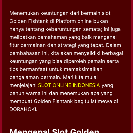
​Menemukan keuntungan dari bermain slot
Golden Fishtank di Platform online bukan
hanya tentang keberuntungan semata; ini juga
melibatkan pemahaman yang baik mengenai
fitur permainan dan strategi yang tepat.​ Dalam
pembahasan ini, kita akan menyelidiki berbagai
keuntungan yang bisa diperoleh pemain serta
tips bermanfaat untuk memaksimalkan
pengalaman bermain. Mari kita mulai
menjelajahi
SLOT ONLINE INDONESIA
yang
penuh warna ini dan menemukan apa yang
membuat Golden Fishtank begitu istimewa di
DORAHOKI.
Mengenal Slot Golden