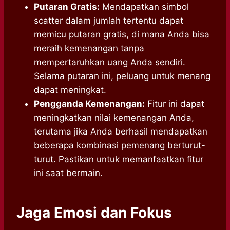
Putaran Gratis:
Mendapatkan simbol
scatter dalam jumlah tertentu dapat
memicu putaran gratis, di mana Anda bisa
meraih kemenangan tanpa
mempertaruhkan uang Anda sendiri.
Selama putaran ini, peluang untuk menang
dapat meningkat.
Pengganda Kemenangan:
Fitur ini dapat
meningkatkan nilai kemenangan Anda,
terutama jika Anda berhasil mendapatkan
beberapa kombinasi pemenang berturut-
turut. Pastikan untuk memanfaatkan fitur
ini saat bermain.
Jaga Emosi dan Fokus