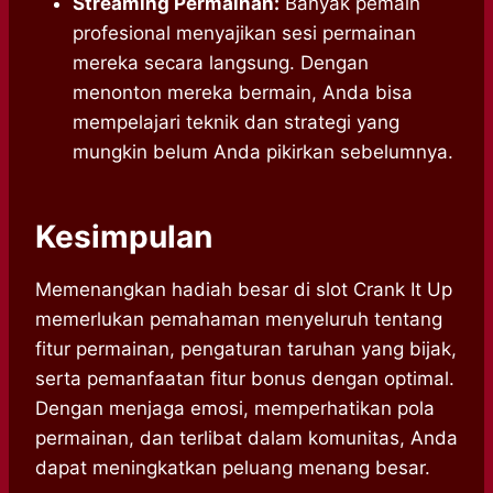
Streaming Permainan:
Banyak pemain
profesional menyajikan sesi permainan
mereka secara langsung. Dengan
menonton mereka bermain, Anda bisa
mempelajari teknik dan strategi yang
mungkin belum Anda pikirkan sebelumnya.
Kesimpulan
​Memenangkan hadiah besar di slot Crank It Up
memerlukan pemahaman menyeluruh tentang
fitur permainan, pengaturan taruhan yang bijak,
serta pemanfaatan fitur bonus dengan optimal.​
Dengan menjaga emosi, memperhatikan pola
permainan, dan terlibat dalam komunitas, Anda
dapat meningkatkan peluang menang besar.