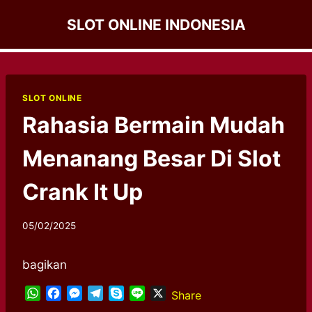
Skip
SLOT ONLINE INDONESIA
to
content
SLOT ONLINE
Rahasia Bermain Mudah
Menanang Besar Di Slot
Crank It Up
By
05/02/2025
Sanju
bagikan
W
F
M
T
S
L
X
Share
h
a
e
e
k
i