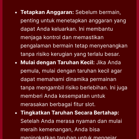
Tetapkan Anggaran:
Sebelum bermain,
penting untuk menetapkan anggaran yang
dapat Anda keluarkan. Ini membantu
menjaga kontrol dan memastikan
pengalaman bermain tetap menyenangkan
tanpa risiko kerugian yang terlalu besar.
Mulai dengan Taruhan Kecil:
Jika Anda
pemula, mulai dengan taruhan kecil agar
dapat memahami dinamika permainan
tanpa mengambil risiko berlebihan. Ini juga
memberi Anda kesempatan untuk
merasakan berbagai fitur slot.
Tingkatkan Taruhan Secara Bertahap:
Setelah Anda merasa nyaman dan mulai
meraih kemenangan, Anda bisa
meningkatkan taruhan untuk mengejar