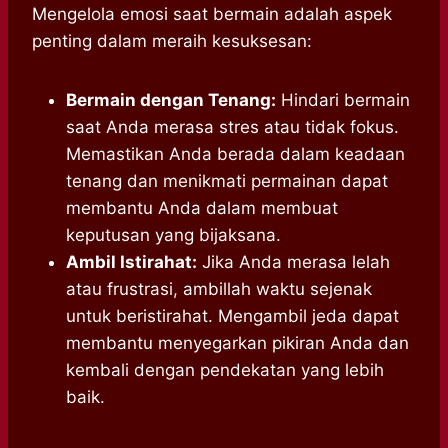
Mengelola emosi saat bermain adalah aspek
penting dalam meraih kesuksesan:
Bermain dengan Tenang:
Hindari bermain
saat Anda merasa stres atau tidak fokus.
Memastikan Anda berada dalam keadaan
tenang dan menikmati permainan dapat
membantu Anda dalam membuat
keputusan yang bijaksana.
Ambil Istirahat:
Jika Anda merasa lelah
atau frustrasi, ambillah waktu sejenak
untuk beristirahat. Mengambil jeda dapat
membantu menyegarkan pikiran Anda dan
kembali dengan pendekatan yang lebih
baik.