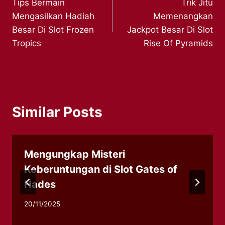
Tips Bermain
Trik Jitu
navigation
Mengasilkan Hadiah
Memenangkan
Besar Di Slot Frozen
Jackpot Besar Di Slot
Tropics
Rise Of Pyramids
Similar Posts
Mengungkap Misteri
Keberuntungan di Slot Gates of
Hades
20/11/2025