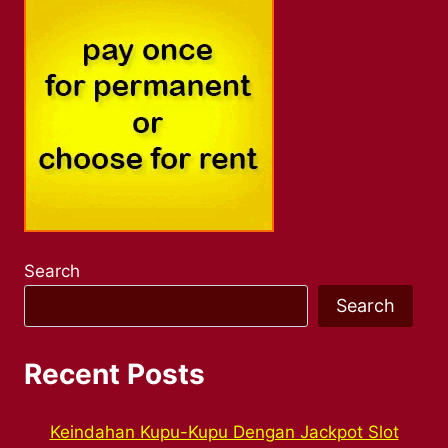
Search
Search
Recent Posts
Keindahan Kupu-Kupu Dengan Jackpot Slot