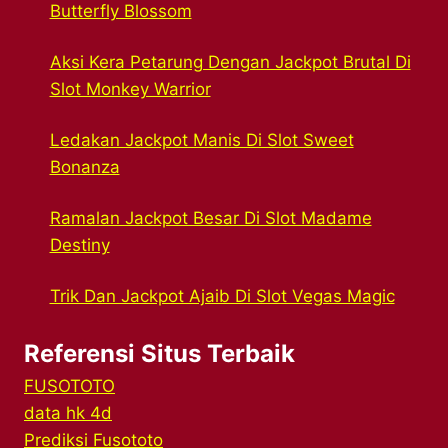
Butterfly Blossom
Aksi Kera Petarung Dengan Jackpot Brutal Di
Slot Monkey Warrior
Ledakan Jackpot Manis Di Slot Sweet
Bonanza
Ramalan Jackpot Besar Di Slot Madame
Destiny
Trik Dan Jackpot Ajaib Di Slot Vegas Magic
Referensi Situs Terbaik
FUSOTOTO
data hk 4d
Prediksi Fusototo