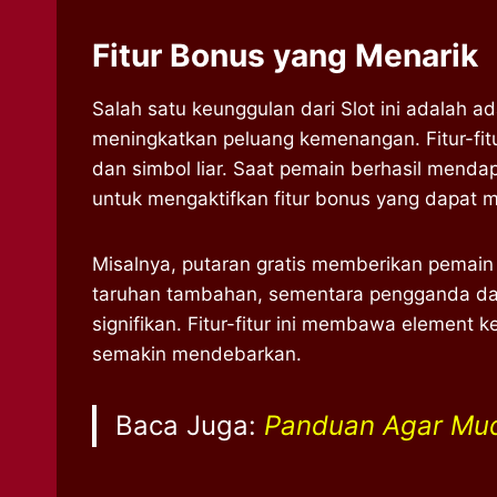
Fitur Bonus yang Menarik
Salah satu keunggulan dari Slot ini adalah 
meningkatkan peluang kemenangan. Fitur-fitu
dan simbol liar. Saat pemain berhasil menda
untuk mengaktifkan fitur bonus yang dapa
Misalnya, putaran gratis memberikan pemai
taruhan tambahan, sementara pengganda da
signifikan. Fitur-fitur ini membawa elemen
semakin mendebarkan.
Baca Juga:
Panduan Agar Mud