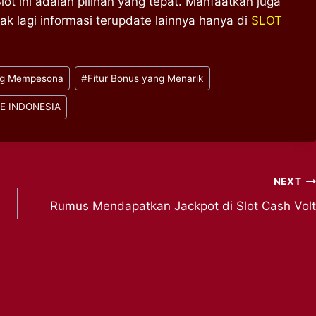
t ini adalah pilihan yang tepat. Manfaatkan juga
k lagi informasi terupdate lainnya hanya di
SLOT
ang Mempesona
#
Fitur Bonus yang Menarik
E INDONESIA
NEXT
Rumus Mendapatkan Jackpot di Slot Cash Volt