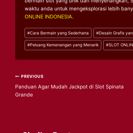
bermain slot yang unik dan menyenangkan, Slo
waktu anda untuk mengeksplorasi lebih banya
ONLINE INDONESIA
.
Post
#
Cara Bermain yang Sederhana
#
Desain Grafis y
Tags:
#
Peluang Kemenangan yang Menarik
#
SLOT ONLIN
Post
PREVIOUS
Panduan Agar Mudah Jackpot di Slot Spinata
navigation
Grande