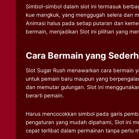
Simbol-simbol dalam slot ini termasuk berbag
kue mangkuk, yang menggugah selera dan m
Animasi halus pada setiap putaran dan ke
bermain, menjadikan Slot ini pilihan yang 
Cara Bermain yang Sederha
Slot Sugar Rush menawarkan cara bermain ya
untuk pemain baru maupun yang berpengala
dan memutar gulungan. Slot ini menggunakan
berarti pemain.
Harus mencocokkan simbol pada garis pem
pengaturan yang mudah dipahami, Slot ini 
cepat terlibat dalam permainan tanpa perlu 