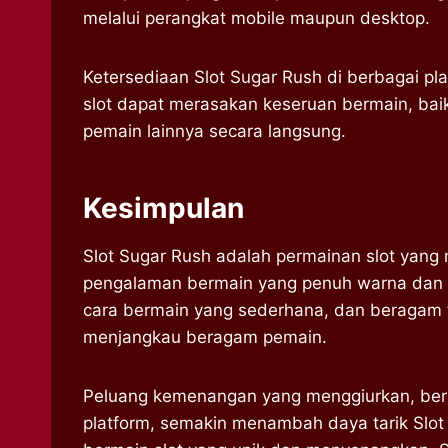
melalui perangkat mobile maupun desktop.
Ketersediaan Slot Sugar Rush di berbagai 
slot dapat merasakan keseruan bermain, baik
pemain lainnya secara langsung.
Kesimpulan
​Slot Sugar Rush adalah permainan slot y
pengalaman bermain yang penuh warna dan k
cara bermain yang sederhana, dan beragam f
menjangkau beragam pemain.
Peluang kemenangan yang menggiurkan, bers
platform, semakin menambah daya tarik Slot