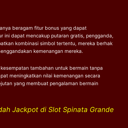
adanya beragam fitur bonus yang dapat
r ini dapat mencakup putaran gratis, pengganda,
patkan kombinasi simbol tertentu, mereka berhak
t menggandakan kemenangan mereka.
n kesempatan tambahan untuk bermain tanpa
pat meningkatkan nilai kemenangan secara
t kejutan yang membuat pengalaman bermain
ah Jackpot di Slot Spinata Grande