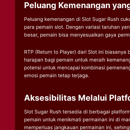
Peluang Kemenangan yang
Peluang kemenangan di Slot Sugar Rush cuk
para pemain slot. Dengan variasi taruhan yang
besar, pemain bisa menyesuaikan gaya perm
RTP (Return to Player) dari Slot ini biasanya
harapan bagi pemain untuk meraih kemenan
potensi untuk mencapai kombinasi pemenang
emosi pemain tetap terjaga.
Aksesibilitas Melalui Plat
Slot Sugar Rush tersedia di berbagai platfo
pemain untuk menikmati permainan ini di man
memperluas jangkauan permainan ini, sehi