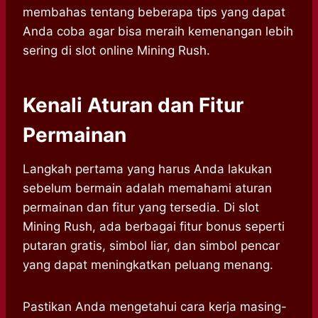
membahas tentang beberapa tips yang dapat
Anda coba agar bisa meraih kemenangan lebih
sering di slot online Mining Rush.
Kenali Aturan dan Fitur
Permainan
Langkah pertama yang harus Anda lakukan
sebelum bermain adalah memahami aturan
permainan dan fitur yang tersedia. Di slot
Mining Rush, ada berbagai fitur bonus seperti
putaran gratis, simbol liar, dan simbol pencar
yang dapat meningkatkan peluang menang.
Pastikan Anda mengetahui cara kerja masing-