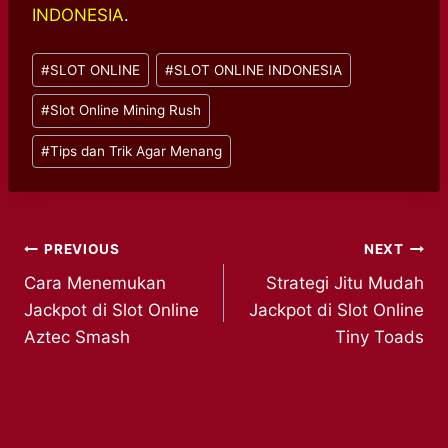
INDONESIA
.
Post
#
SLOT ONLINE
#
SLOT ONLINE INDONESIA
Tags:
#
Slot Online Mining Rush
#
Tips dan Trik Agar Menang
Post
PREVIOUS
NEXT
Cara Menemukan
Strategi Jitu Mudah
navigation
Jackpot di Slot Online
Jackpot di Slot Online
Aztec Smash
Tiny Toads