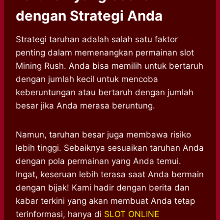
dengan Strategi Anda
Strategi taruhan adalah salah satu faktor
penting dalam memenangkan permainan slot
Mining Rush. Anda bisa memilih untuk bertaruh
dengan jumlah kecil untuk mencoba
keberuntungan atau bertaruh dengan jumlah
besar jika Anda merasa beruntung.
Namun, taruhan besar juga membawa risiko
lebih tinggi. Sebaiknya sesuaikan taruhan Anda
dengan pola permainan yang Anda temui.
Ingat, keseruan lebih terasa saat Anda bermain
dengan bijak! Kami hadir dengan berita dan
kabar terkini yang akan membuat Anda tetap
terinformasi, hanya di
SLOT ONLINE