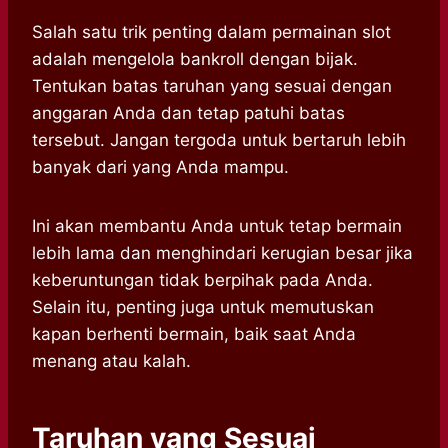
Salah satu trik penting dalam permainan slot
adalah mengelola bankroll dengan bijak.
Tentukan batas taruhan yang sesuai dengan
anggaran Anda dan tetap patuhi batas
tersebut. Jangan tergoda untuk bertaruh lebih
banyak dari yang Anda mampu.
Ini akan membantu Anda untuk tetap bermain
lebih lama dan menghindari kerugian besar jika
keberuntungan tidak berpihak pada Anda.
Selain itu, penting juga untuk memutuskan
kapan berhenti bermain, baik saat Anda
menang atau kalah.
Taruhan yang Sesuai