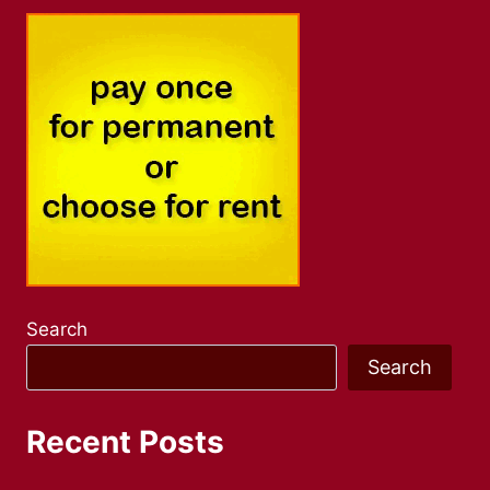
Search
Search
Recent Posts