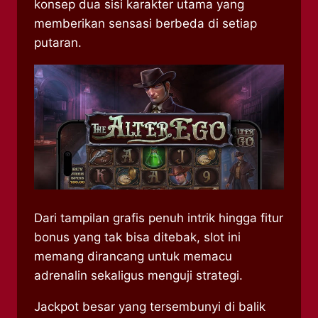
konsep dua sisi karakter utama yang
memberikan sensasi berbeda di setiap
putaran.
Dari tampilan grafis penuh intrik hingga fitur
bonus yang tak bisa ditebak, slot ini
memang dirancang untuk memacu
adrenalin sekaligus menguji strategi.
Jackpot besar yang tersembunyi di balik