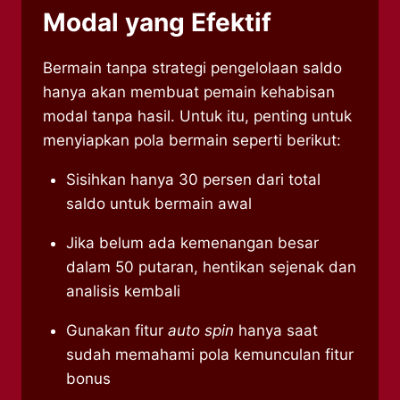
Modal yang Efektif
Bermain tanpa strategi pengelolaan saldo
hanya akan membuat pemain kehabisan
modal tanpa hasil. Untuk itu, penting untuk
menyiapkan pola bermain seperti berikut:
Sisihkan hanya 30 persen dari total
saldo untuk bermain awal
Jika belum ada kemenangan besar
dalam 50 putaran, hentikan sejenak dan
analisis kembali
Gunakan fitur
auto spin
hanya saat
sudah memahami pola kemunculan fitur
bonus