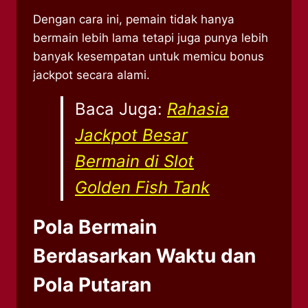
Dengan cara ini, pemain tidak hanya
bermain lebih lama tetapi juga punya lebih
banyak kesempatan untuk memicu bonus
jackpot secara alami.
Baca Juga:
Rahasia
Jackpot Besar
Bermain di Slot
Golden Fish Tank
Pola Bermain
Berdasarkan Waktu dan
Pola Putaran