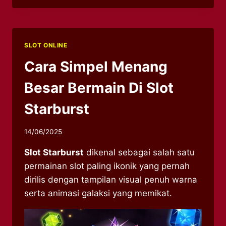
MENANG
BESAR
BERMAIN
SLOT
SLOT ONLINE
COLT
LIGHTNING
Cara Simpel Menang
Besar Bermain Di Slot
Starburst
14/06/2025
Slot Starburst
dikenal sebagai salah satu
permainan slot paling ikonik yang pernah
dirilis dengan tampilan visual penuh warna
serta animasi galaksi yang memikat.