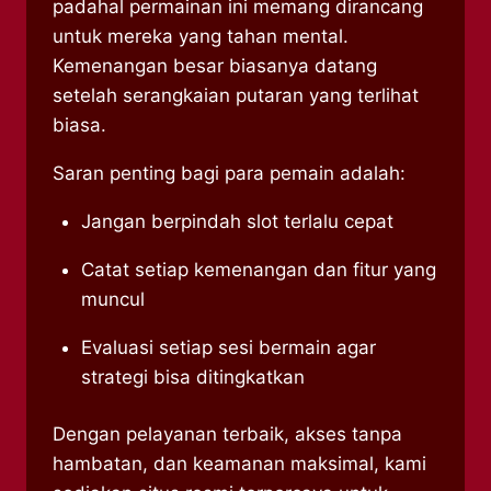
padahal permainan ini memang dirancang
untuk mereka yang tahan mental.
Kemenangan besar biasanya datang
setelah serangkaian putaran yang terlihat
biasa.
Saran penting bagi para pemain adalah:
Jangan berpindah slot terlalu cepat
Catat setiap kemenangan dan fitur yang
muncul
Evaluasi setiap sesi bermain agar
strategi bisa ditingkatkan
Dengan pelayanan terbaik, akses tanpa
hambatan, dan keamanan maksimal, kami