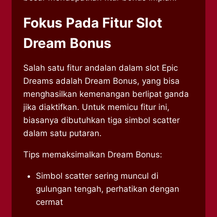
Fokus Pada Fitur Slot
Dream Bonus
Salah satu fitur andalan dalam slot Epic
Dreams adalah Dream Bonus, yang bisa
menghasilkan kemenangan berlipat ganda
jika diaktifkan. Untuk memicu fitur ini,
biasanya dibutuhkan tiga simbol scatter
dalam satu putaran.
Tips memaksimalkan Dream Bonus:
Simbol scatter sering muncul di
gulungan tengah, perhatikan dengan
cermat