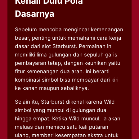
Kenali Dulu Pola
Dasarnya
Sebelum mencoba mengincar kemenangan
besar, penting untuk memahami cara kerja
dasar dari slot Starburst. Permainan ini
memiliki lima gulungan dan sepuluh garis
pembayaran tetap, dengan keunikan yaitu
fitur kemenangan dua arah. Ini berarti
kombinasi simbol bisa membayar dari kiri
ke kanan maupun sebaliknya.
Selain itu, Starburst dikenal karena Wild
simbol yang muncul di gulungan dua
hingga empat. Ketika Wild muncul, ia akan
meluas dan memicu satu kali putaran
ulang, memberi kesempatan ekstra untuk