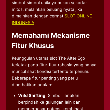
simbol-simbol uniknya bukan sekadar
mitos, melainkan peluang nyata jika
dimainkan dengan cermat
SLOT ONLINE
INDONESIA
.
Memahami Mekanisme
Fitur Khusus
Keunggulan utama slot The Alter Ego
terletak pada fitur-fitur rahasia yang hanya
muncul saat kondisi tertentu terpenuhi.
Beberapa fitur penting yang perlu
diperhatikan adalah:
Wild Shifting
: Simbol liar akan
berpindah ke gulungan lain dan
memperbesar potensi kombinasi