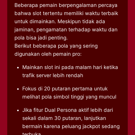
Beberapa pemain berpengalaman percaya
bahwa slot tertentu memiliki waktu terbaik
untuk dimainkan. Meskipun tidak ada
jaminan, pengamatan terhadap waktu dan
pola bisa jadi penting.
Berikut beberapa pola yang sering
digunakan oleh pemain pro:
Mainkan slot ini pada malam hari ketika
trafik server lebih rendah
Fokus di 20 putaran pertama untuk
melihat pola simbol tinggi yang muncul
Jika fitur Dual Persona aktif lebih dari
sekali dalam 30 putaran, lanjutkan
bermain karena peluang jackpot sedang
terbuka