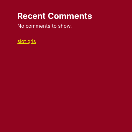
Recent Comments
No comments to show.
slot qris