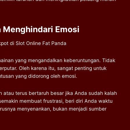
n Menghindari Emosi
rmainan yang mengandalkan keberuntungan. Tidak
rputar. Oleh karena itu, sangat penting untuk
tusan yang didorong oleh emosi.
 atau terus bertaruh besar jika Anda sudah kalah
emakin membuat frustrasi, beri diri Anda waktu
seharusnya menyenankan, bukan menjadi sumber