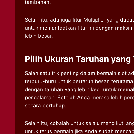
tambahan.
Selain itu, ada juga fitur Multiplier yang 
untuk memanfaatkan fitur ini dengan maksi
lebih besar.
Pilih Ukuran Taruhan yang
Salah satu trik penting dalam bermain slot a
terburu-buru untuk bertaruh besar, terutama
dengan taruhan yang lebih kecil untuk mem
pengalaman. Setelah Anda merasa lebih perc
secara bertahap.
Selain itu, cobalah untuk selalu mengikuti a
untuk terus bermain jika Anda sudah mencap