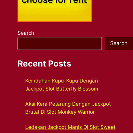
Search
Search
Recent Posts
Keindahan Kupu-Kupu Dengan
Jackpot Slot Butterfly Blossom
Aksi Kera Petarung Dengan Jackpot
Brutal Di Slot Monkey Warrior
Ledakan Jackpot Manis Di Slot Sweet