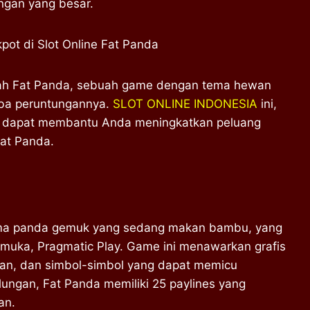
ngan yang besar.
alah Fat Panda, sebuah game dengan tema hewan
ba peruntungannya.
SLOT ONLINE INDONESIA
ini,
ng dapat membantu Anda meningkatkan peluang
Fat Panda.
ema panda gemuk yang sedang makan bambu, yang
uka, Pragmatic Play. Game ini menawarkan grafis
kan, dan simbol-simbol yang dapat memicu
ungan, Fat Panda memiliki 25 paylines yang
an.