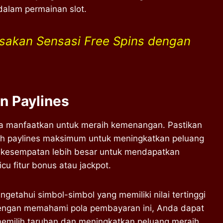
dalam permainan slot.
asakan Sensasi Free Spins dengan
n Paylines
da manfaatkan untuk meraih kemenangan. Pastikan
ah paylines maksimum untuk meningkatkan peluang
 kesempatan lebih besar untuk mendapatkan
u fitur bonus atau jackpot.
etahui simbol-simbol yang memiliki nilai tertinggi
Dengan memahami pola pembayaran ini, Anda dapat
emilih taruhan dan meningkatkan peluang meraih