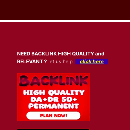
NEED BACKLINK HIGH QUALITY and
RELEVANT ?
let us help.
click here