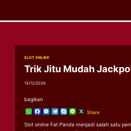
Skip
to
content
SLOT ONLINE
Trik Jitu Mudah Jackpot
By
13/12/2024
mafacom
bagikan
W
F
M
T
S
L
X
Share
h
a
e
e
k
i
a
c
s
l
y
n
Slot online Fat Panda menjadi salah satu pe
t
e
s
e
p
e