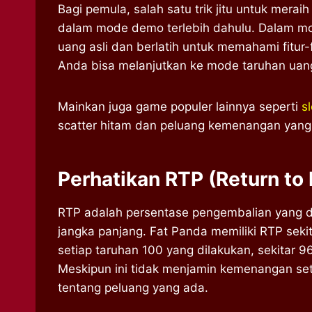
Bagi pemula, salah satu trik jitu untuk mera
dalam mode demo terlebih dahulu. Dalam mo
uang asli dan berlatih untuk memahami fitur
Anda bisa melanjutkan ke mode taruhan uang
Mainkan juga game populer lainnya seperti
sl
scatter hitam dan peluang kemenangan yan
Perhatikan RTP (Return to 
RTP adalah persentase pengembalian yang di
jangka panjang. Fat Panda memiliki RTP sekit
setiap taruhan 100 yang dilakukan, sekitar
Meskipun ini tidak menjamin kemenangan s
tentang peluang yang ada.