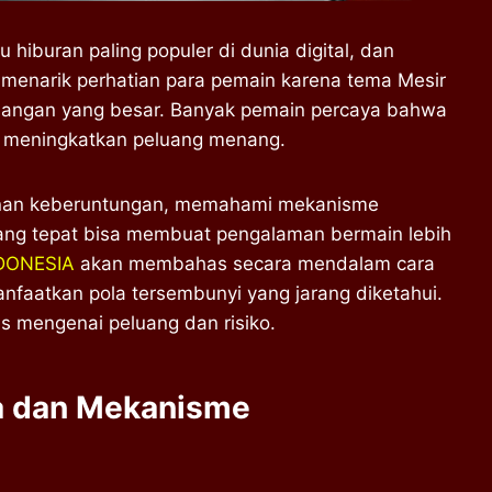
u hiburan paling populer di dunia digital, dan
g menarik perhatian para pemain karena tema Mesir
angan yang besar. Banyak pemain percaya bahwa
 meningkatkan peluang menang.
inan keberuntungan, memahami mekanisme
yang tepat bisa membuat pengalaman bermain lebih
DONESIA
akan membahas secara mendalam cara
nfaatkan pola tersembunyi yang jarang diketahui.
s mengenai peluang dan risiko.
a dan Mekanisme