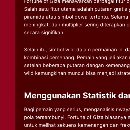
Fortune of Giza menawarkan berbagai fitur 
Salah satu fitur utama adalah putaran gratis 
piramida atau simbol dewa tertentu. Selama
meningkat, dan multiplier sering diterapkan
secara signifikan.
Selain itu, simbol wild dalam permainan ini
kombinasi pemenang. Pemain yang jeli akan 
setelah beberapa putaran dengan kemenanga
wild kemungkinan muncul bisa menjadi strat
Menggunakan Statistik da
Bagi pemain yang serius, menganalisis riwa
pola tersembunyi. Fortune of Giza biasanya
untuk melihat sekuens kemenangan dan frek