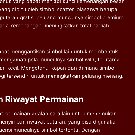
bonus yang dapat menjadi kunci kemenangan besar.
yang dipicu oleh simbol scatter, biasanya berupa
 putaran gratis, peluang munculnya simbol premium
 pada kemenangan, meningkatkan total hadiah
 dapat menggantikan simbol lain untuk membentuk
mengamati pola munculnya simbol wild, terutama
n kecil. Mengetahui kapan dan di mana simbol
egi tersendiri untuk meningkatkan peluang menang.
n Riwayat Permainan
yat permainan adalah cara lain untuk menemukan
 menyimpan riwayat putaran, yang bisa digunakan
uensi munculnya simbol tertentu. Dengan