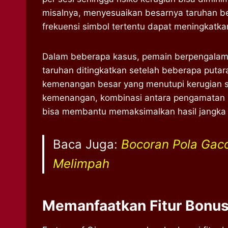
misalnya, menyesuaikan besarnya taruhan b
frekuensi simbol tertentu dapat meningkatk
Dalam beberapa kasus, pemain berpengalama
taruhan ditingkatkan setelah beberapa put
kemenangan besar yang menutupi kerugian s
kemenangan, kombinasi antara pengamatan 
bisa membantu memaksimalkan hasil jangka 
Baca Juga:
Bocoran Pola Gaco
Melimpah
Memanfaatkan Fitur Bonus