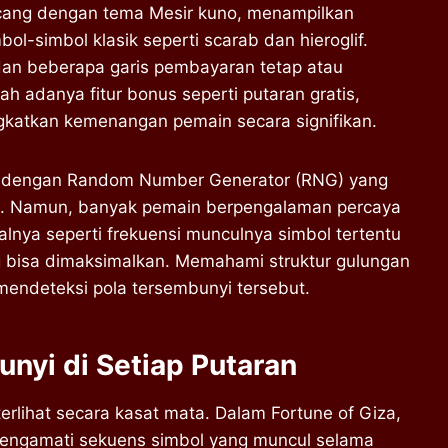
ancang dengan tema Mesir kuno, menampilkan
ol-simbol klasik seperti scarab dan hieroglif.
 dan beberapa garis pembayaran tetap atau
ah adanya fitur bonus seperti putaran gratis,
ngkatkan kemenangan pemain secara signifikan.
alan dengan Random Number Generator (RNG) yang
k. Namun, banyak pemain berpengalaman percaya
lnya seperti frekuensi munculnya simbol tertentu
g bisa dimaksimalkan. Memahami struktur gulungan
endeteksi pola tersembunyi tersebut.
yi di Setiap Putaran
terlihat secara kasat mata. Dalam Fortune of Giza,
ngamati sekuens simbol yang muncul selama