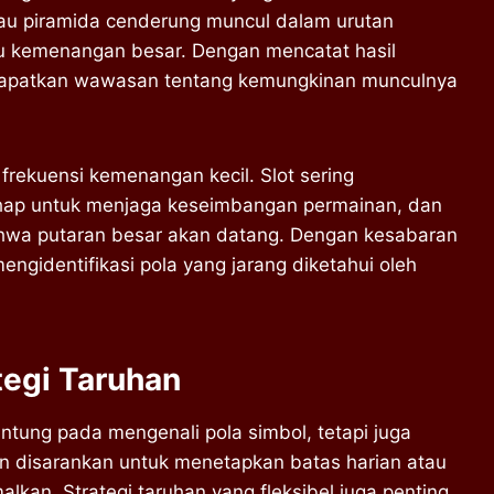
atau piramida cenderung muncul dalam urutan
u kemenangan besar. Dengan mencatat hasil
ndapatkan wawasan tentang kemungkinan munculnya
frekuensi kemenangan kecil. Slot sering
hap untuk menjaga keseimbangan permainan, dan
hwa putaran besar akan datang. Dengan kesabaran
gidentifikasi pola yang jarang diketahui oleh
tegi Taruhan
ntung pada mengenali pola simbol, tetapi juga
n disarankan untuk menetapkan batas harian atau
malkan. Strategi taruhan yang fleksibel juga penting