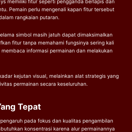
 memiliki fitur seperti pengganda berlapis dan
ntu. Pemain perlu mengenali kapan fitur tersebut
dalam rangkaian putaran.
elama simbol masih jatuh dapat dimaksimalkan
kan fitur tanpa memahami fungsinya sering kali
tu, membaca informasi permainan dan melakukan
adar kejutan visual, melainkan alat strategis yang
ivitas permainan secara keseluruhan.
Yang Tepat
rpengaruh pada fokus dan kualitas pengambilan
butuhkan konsentrasi karena alur permainannya