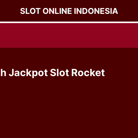
SLOT ONLINE INDONESIA
ih Jackpot Slot Rocket