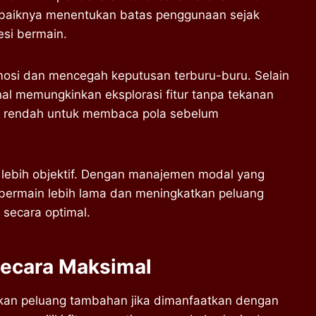
ebaiknya menentukan batas penggunaan sejak
si bermain.
mosi dan mencegah keputusan terburu-buru. Selain
nal memungkinkan eksplorasi fitur tanpa tekanan
al rendah untuk membaca pola sebelum
 lebih objektif. Dengan manajemen modal yang
bermain lebih lama dan meningkatkan peluang
ecara optimal.
Secara Maksimal
ikan peluang tambahan jika dimanfaatkan dengan