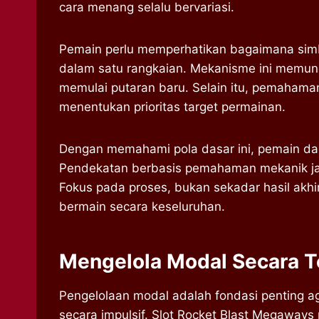
cara menang selalu bervariasi.
Pemain perlu memperhatikan bagaimana simbol
dalam satu rangkaian. Mekanisme ini memu
memulai putaran baru. Selain itu, pemahaman
menentukan prioritas target permainan.
Dengan memahami pola dasar ini, pemain dap
Pendekatan berbasis pemahaman mekanik jauh
Fokus pada proses, bukan sekadar hasil akh
bermain secara keseluruhan.
Mengelola Modal Secara 
Pengelolaan modal adalah fondasi penting ag
secara impulsif. Slot Rocket Blast Megaway