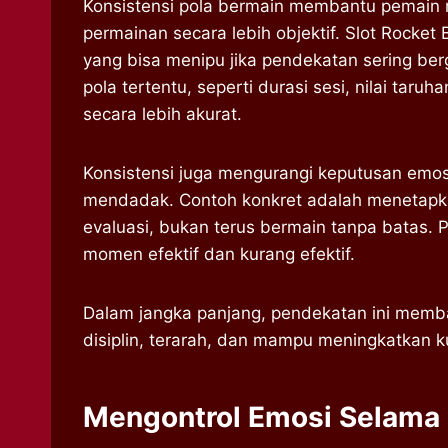
Konsistensi pola bermain membantu pemai
permainan secara lebih objektif. Slot Rock
yang bisa menipu jika pendekatan sering be
pola tertentu, seperti durasi sesi, nilai taru
secara lebih akurat.
Konsistensi juga mengurangi keputusan emosi
mendadak. Contoh konkret adalah menetapkan
evaluasi, bukan terus bermain tanpa batas. 
momen efektif dan kurang efektif.
Dalam jangka panjang, pendekatan ini mem
disiplin, terarah, dan mampu meningkatkan 
Mengontrol Emosi Selama