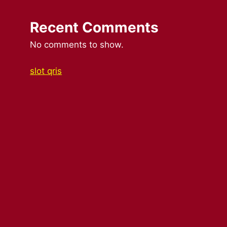
Recent Comments
No comments to show.
slot qris