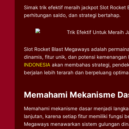
h
a
e
e
k
i
a
c
s
l
y
n
Simak trik efektif meraih jackpot Slot Rocke
t
e
s
e
p
e
perhitungan saldo, dan strategi bertahap.
s
b
e
g
e
A
o
n
r
p
o
g
a
p
k
e
m
r
Slot Rocket Blast Megaways adalah permai
dinamis, fitur unik, dan potensi kemenangan b
INDONESIA
akan membahas strategi, pendek
berjalan lebih terarah dan berpeluang optimal
Memahami Mekanisme Das
Memahami mekanisme dasar menjadi langkah
lanjutan, karena setiap fitur memiliki fungsi
Megaways menawarkan sistem gulungan dinam