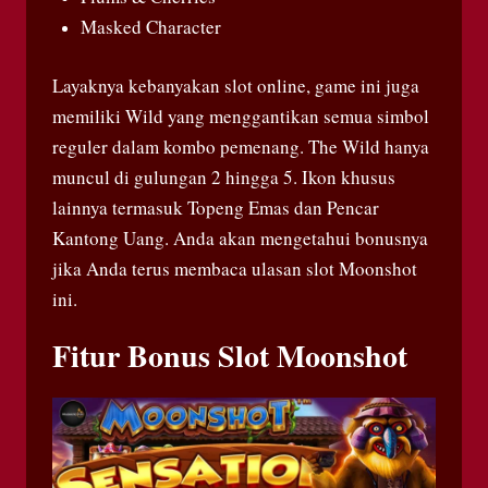
Masked Character
Layaknya kebanyakan slot online, game ini juga
memiliki Wild yang menggantikan semua simbol
reguler dalam kombo pemenang. The Wild hanya
muncul di gulungan 2 hingga 5. Ikon khusus
lainnya termasuk Topeng Emas dan Pencar
Kantong Uang. Anda akan mengetahui bonusnya
jika Anda terus membaca ulasan slot Moonshot
ini.
Fitur Bonus Slot Moonshot