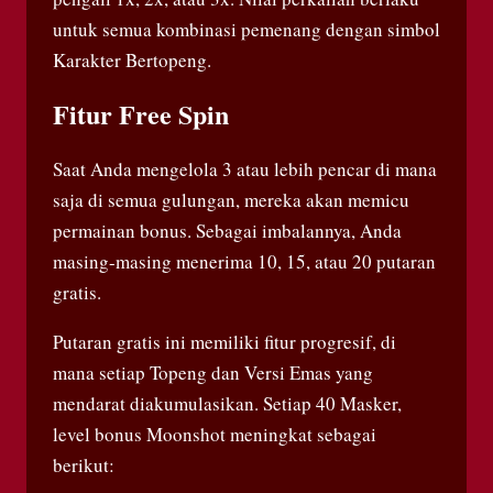
untuk semua kombinasi pemenang dengan simbol
Karakter Bertopeng.
Fitur Free Spin
Saat Anda mengelola 3 atau lebih pencar di mana
saja di semua gulungan, mereka akan memicu
permainan bonus. Sebagai imbalannya, Anda
masing-masing menerima 10, 15, atau 20 putaran
gratis.
Putaran gratis ini memiliki fitur progresif, di
mana setiap Topeng dan Versi Emas yang
mendarat diakumulasikan. Setiap 40 Masker,
level bonus Moonshot meningkat sebagai
berikut: