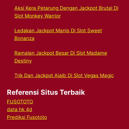
Aksi Kera Petarung Dengan Jackpot Brutal Di
Slot Monkey Warrior
Ledakan Jackpot Manis Di Slot Sweet
Bonanza
Ramalan Jackpot Besar Di Slot Madame
Destiny
Trik Dan Jackpot Ajaib Di Slot Vegas Magic
Referensi Situs Terbaik
FUSOTOTO
data hk 4d
Prediksi Fusototo