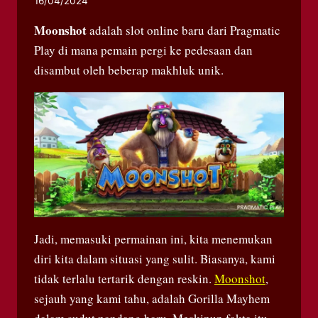
16/04/2024
Moonshot
adalah slot online baru dari Pragmatic
Play di mana pemain pergi ke pedesaan dan
disambut oleh beberap makhluk unik.
Jadi, memasuki permainan ini, kita menemukan
diri kita dalam situasi yang sulit. Biasanya, kami
tidak terlalu tertarik dengan reskin.
Moonshot
,
sejauh yang kami tahu, adalah Gorilla Mayhem