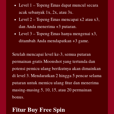
Level 1 – Topeng Emas dapat muncul secara
acak sebanyak 1x, 2x, atau 3x.
Level 2 – Topeng Emas mencapai x2 atau x3,
dan Anda menerima +3 putaran.
Level 3 – Topeng Emas hanya mengenai x3,
ditambah Anda mendapatkan +3 game.
Setelah mencapai level ke-3, semua putaran
permainan gratis Moonshot yang tertunda dan
potensi pemicu ulang berikutnya akan dimainkan
di level 3. Mendaratkan 2 hingga 5 pencar selama
putaran untuk memicu ulang fitur dan menerima
masing-masing 5, 10, 15, atau 20 permainan
bonus.
Fitur Buy Free Spin