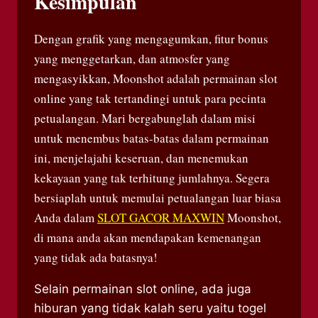
Kesimpulan
Dengan grafik yang mengagumkan, fitur bonus
yang menggetarkan, dan atmosfer yang
mengasyikkan, Moonshot adalah permainan slot
online yang tak tertandingi untuk para pecinta
petualangan. Mari bergabunglah dalam misi
untuk menembus batas-batas dalam permainan
ini, menjelajahi keseruan, dan menemukan
kekayaan yang tak terhitung jumlahnya. Segera
bersiaplah untuk memulai petualangan luar biasa
Anda dalam
SLOT GACOR MAXWIN
Moonshot,
di mana anda akan mendapakan kemenangan
yang tidak ada batasnya!
Selain permainan slot online, ada juga
hiburan yang tidak kalah seru yaitu togel