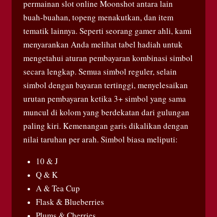
permainan slot online Moonshot antara lain
buah-buahan, topeng menakutkan, dan item
tematik lainnya. Seperti seorang gamer ahli, kami
menyarankan Anda melihat tabel hadiah untuk
mengetahui aturan pembayaran kombinasi simbol
secara lengkap. Semua simbol reguler, selain
simbol dengan bayaran tertinggi, menyelesaikan
urutan pembayaran ketika 3+ simbol yang sama
muncul di kolom yang berdekatan dari gulungan
paling kiri. Kemenangan garis dikalikan dengan
nilai taruhan per arah. Simbol biasa meliputi:
10 & J
Q & K
A & Tea Cup
Flask & Blueberries
Plums & Cherries