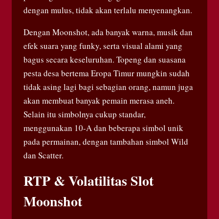
dengan mulus, tidak akan terlalu menyenangkan.
Dengan Moonshot, ada banyak warna, musik dan
efek suara yang funky, serta visual alami yang
bagus secara keseluruhan. Topeng dan suasana
pesta desa bertema Eropa Timur mungkin sudah
tidak asing lagi bagi sebagian orang, namun juga
akan membuat banyak pemain merasa aneh.
Selain itu simbolnya cukup standar,
menggunakan 10-A dan beberapa simbol unik
pada permainan, dengan tambahan simbol Wild
dan Scatter.
RTP & Volatilitas Slot
Moonshot