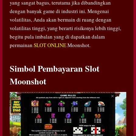
yang sangat bagus, terutama jika dibandingkan
dengan banyak game di industri ini. Mengenai
volatilitas, Anda akan bermain di ruang dengan
volatilitas tinggi, yang berarti risikonya lebih tinggi,
begitu pula imbalan yang di dapatkan dalam
permainan
SLOT ONLINE
Moonshot.
Simbol Pembayaran Slot
Moonshot