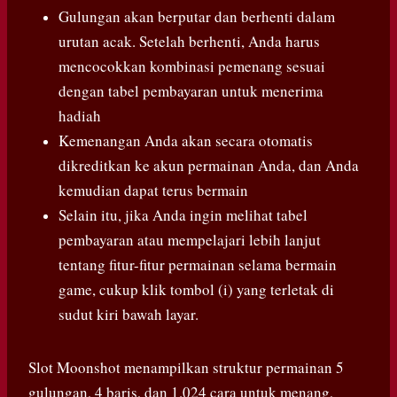
Gulungan akan berputar dan berhenti dalam
urutan acak. Setelah berhenti, Anda harus
mencocokkan kombinasi pemenang sesuai
dengan tabel pembayaran untuk menerima
hadiah
Kemenangan Anda akan secara otomatis
dikreditkan ke akun permainan Anda, dan Anda
kemudian dapat terus bermain
Selain itu, jika Anda ingin melihat tabel
pembayaran atau mempelajari lebih lanjut
tentang fitur-fitur permainan selama bermain
game, cukup klik tombol (i) yang terletak di
sudut kiri bawah layar.
Slot Moonshot menampilkan struktur permainan 5
gulungan, 4 baris, dan 1.024 cara untuk menang,