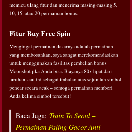
memicu ulang fitur dan menerima masing-masing 5,
10, 15, atau 20 permainan bonus.
Fitur Buy Free Spin
Mengingat permainan dasarnya adalah permainan
yang membosankan, saya sangat merekomendasikan
untuk menggunakan fasilitas pembelian bonus
Moonshot jika Anda bisa. Biayanya 80x lipat dari
taruhan saat ini sebagai imbalan atas sejumlah simbol
pencar secara acak – semoga permainan memberi
Anda kelima simbol tersebut!
Train To Seoul –
Baca Juga:
Permainan Paling Gacor Anti