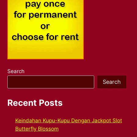
Search
Search
Recent Posts
Keindahan Kupu-Kupu Dengan Jackpot Slot
Butterfly Blossom