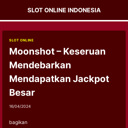
Skip
SLOT ONLINE INDONESIA
to
content
SLOT ONLINE
Moonshot – Keseruan
Mendebarkan
Mendapatkan Jackpot
Besar
By
16/04/2024
adminsmwmaf
bagikan