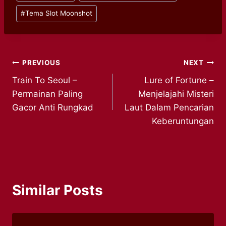
#
Tema Slot Moonshot
Post
PREVIOUS
NEXT
Train To Seoul –
Lure of Fortune –
navigation
Permainan Paling
Menjelajahi Misteri
Gacor Anti Rungkad
Laut Dalam Pencarian
Keberuntungan
Similar Posts