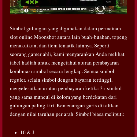
Simbol gulungan yang digunakan dalam permainan
slot online Moonshot antara lain buah-buahan, topeng
menakutkan, dan item tematik lainnya. Seperti
seorang gamer ahli, kami menyarankan Anda melihat
tabel hadiah untuk mengetahui aturan pembayaran
kombinasi simbol secara lengkap. Semua simbol
reguler, selain simbol dengan bayaran tertinggi,
menyelesaikan urutan pembayaran ketika 3+ simbol
yang sama muncul di kolom yang berdekatan dari
gulungan paling kiri. Kemenangan garis dikalikan
dengan nilai taruhan per arah. Simbol biasa meliputi:
10 & J