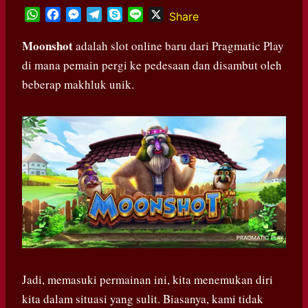
W
F
M
T
S
L
X
Share
h
a
e
e
k
i
Moonshot
a
c
adalah slot online baru dari Pragmatic Play
s
l
y
n
t
e
s
e
p
e
di mana pemain pergi ke pedesaan dan disambut oleh
s
b
e
g
e
beberap makhluk unik.
A
o
n
r
p
o
g
a
p
k
e
m
r
Jadi, memasuki permainan ini, kita menemukan diri
kita dalam situasi yang sulit. Biasanya, kami tidak