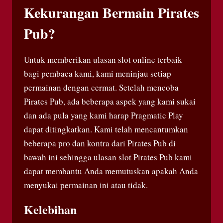
Kekurangan Bermain Pirates
Pub?
Untuk memberikan ulasan slot online terbaik
bagi pembaca kami, kami meninjau setiap
permainan dengan cermat. Setelah mencoba
Pirates Pub, ada beberapa aspek yang kami sukai
dan ada pula yang kami harap Pragmatic Play
dapat ditingkatkan. Kami telah mencantumkan
beberapa pro dan kontra dari Pirates Pub di
bawah ini sehingga ulasan slot Pirates Pub kami
dapat membantu Anda memutuskan apakah Anda
menyukai permainan ini atau tidak.
Kelebihan