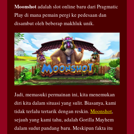
Moonshot
adalah slot online baru dari Pragmatic
Play di mana pemain pergi ke pedesaan dan
disambut oleh beberap makhluk unik.
Jadi, memasuki permainan ini, kita menemukan
diri kita dalam situasi yang sulit. Biasanya, kami
tidak terlalu tertarik dengan reskin.
Moonshot
,
sejauh yang kami tahu, adalah Gorilla Mayhem
dalam sudut pandang baru. Meskipun fakta itu