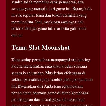
sendiri tidak membuat kami penasaran, ada
sesuatu yang menarik dari game ini. Barangkali,
mistik seputar tema dan tokoh utamalah yang
memikat kita. Jadi, meskipun awalnya tidak
tertarik dengan game ini, mari kita gali lebih
dalam!
Tema Slot Moonshot
Tema setiap permainan mempunyai arti penting
karena menentukan suasana hati dan suasana
secara keseluruhan. Musik dan efek suara di
sekitar permainan juga tunduk pada pengamatan
ini. Bayangkan diri Anda tenggelam dalam
pengalaman bermain game di mana komponen
pendengaran dan visual gagal disinkronkan
dengan mulus, tidak akan terlalu menyenangkan.