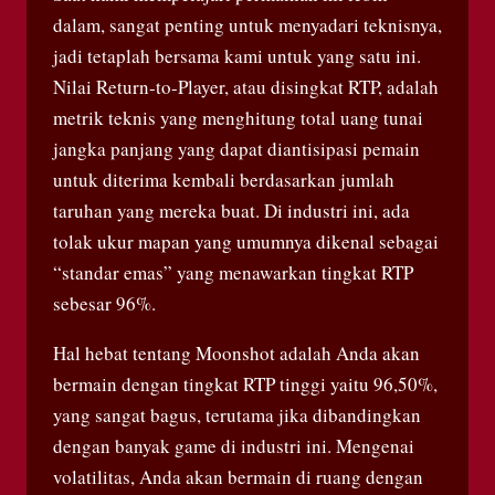
dalam, sangat penting untuk menyadari teknisnya,
jadi tetaplah bersama kami untuk yang satu ini.
Nilai Return-to-Player, atau disingkat RTP, adalah
metrik teknis yang menghitung total uang tunai
jangka panjang yang dapat diantisipasi pemain
untuk diterima kembali berdasarkan jumlah
taruhan yang mereka buat. Di industri ini, ada
tolak ukur mapan yang umumnya dikenal sebagai
“standar emas” yang menawarkan tingkat RTP
sebesar 96%.
Hal hebat tentang Moonshot adalah Anda akan
bermain dengan tingkat RTP tinggi yaitu 96,50%,
yang sangat bagus, terutama jika dibandingkan
dengan banyak game di industri ini. Mengenai
volatilitas, Anda akan bermain di ruang dengan