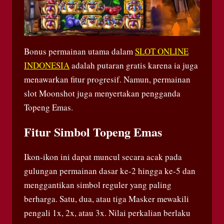
Bonus permainan utama dalam
SLOT ONLINE
INDONESIA
adalah putaran gratis karena ia juga
menawarkan fitur progresif. Namun, permainan
slot Moonshot juga menyertakan pengganda
Topeng Emas.
Fitur Simbol Topeng Emas
Ikon-ikon ini dapat muncul secara acak pada
gulungan permainan dasar ke-2 hingga ke-5 dan
menggantikan simbol reguler yang paling
berharga. Satu, dua, atau tiga Masker mewakili
pengali 1x, 2x, atau 3x. Nilai perkalian berlaku