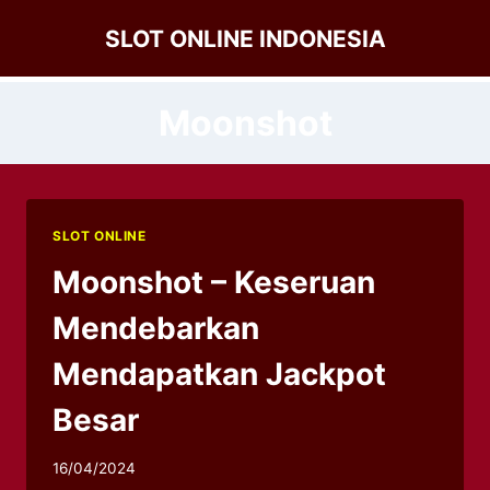
Skip
SLOT ONLINE INDONESIA
to
content
Moonshot
SLOT ONLINE
Moonshot – Keseruan
Mendebarkan
Mendapatkan Jackpot
Besar
16/04/2024