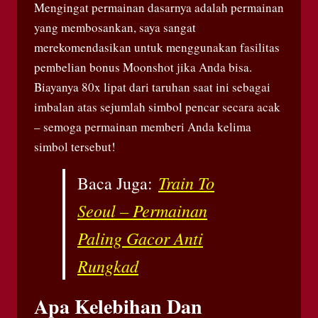
Mengingat permainan dasarnya adalah permainan
yang membosankan, saya sangat
merekomendasikan untuk menggunakan fasilitas
pembelian bonus Moonshot jika Anda bisa.
Biayanya 80x lipat dari taruhan saat ini sebagai
imbalan atas sejumlah simbol pencar secara acak
– semoga permainan memberi Anda kelima
simbol tersebut!
Train To
Baca Juga:
Seoul – Permainan
Paling Gacor Anti
Rungkad
Apa Kelebihan Dan