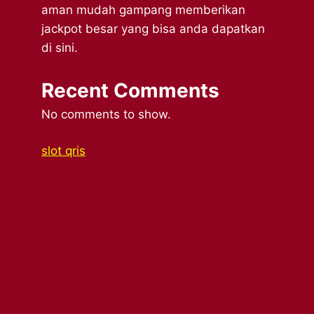
aman mudah gampang memberikan
jackpot besar yang bisa anda dapatkan
di sini.
Recent Comments
No comments to show.
slot qris