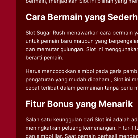
bermain, menjadikan Slot ini pilihan yang 
Cara Bermain yang Sederha
Slot Sugar Rush menawarkan cara bermain ya
untuk pemain baru maupun yang berpengala
dan memutar gulungan. Slot ini menggunakan
berarti pemain.
Harus mencocokkan simbol pada garis pem
pengaturan yang mudah dipahami, Slot ini 
cepat terlibat dalam permainan tanpa perlu 
Fitur Bonus yang Menarik
Salah satu keunggulan dari Slot ini adalah 
meningkatkan peluang kemenangan. Fitur-fitu
dan simbol liar. Saat pemain berhasil menda