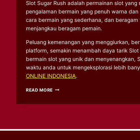
​Slot Sugar Rush adalah permainan slot y
pengalaman bermain yang penuh warna dan k
cara bermain yang sederhana, dan beragam f
menjangkau beragam pemain.
Peluang kemenangan yang menggiurkan, bers
platform, semakin menambah daya tarik Slot
bermain slot yang unik dan menyenangkan, Slo
waktu anda untuk mengeksplorasi lebih banya
ONLINE INDONESIA
.
TIPS
READ MORE
JACKPOT
BESAR
DI
GAME
SLOT
SUGAR
RUSH