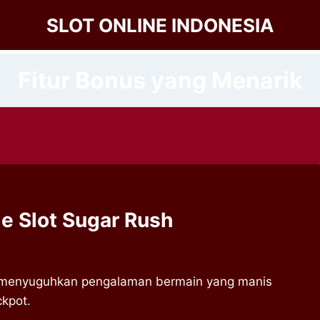
SLOT ONLINE INDONESIA
Fitur Bonus yang Menarik
e Slot Sugar Rush
g menyuguhkan pengalaman bermain yang manis
kpot.