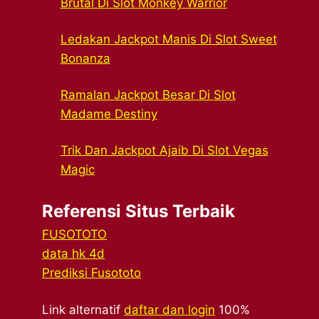
Brutal Di Slot Monkey Warrior
Ledakan Jackpot Manis Di Slot Sweet
Bonanza
Ramalan Jackpot Besar Di Slot
Madame Destiny
Trik Dan Jackpot Ajaib Di Slot Vegas
Magic
Referensi Situs Terbaik
FUSOTOTO
data hk 4d
Prediksi Fusototo
Link alternatif
daftar dan login
100%