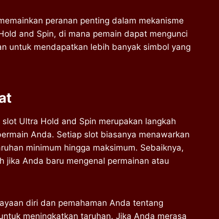
ga memainkan peranan penting dalam mekanisme
h Hold and Spin, di mana pemain dapat mengunci
n untuk mendapatkan lebih banyak simbol yang
at
 slot Ultra Hold and Spin merupakan langkah
ermain Anda. Setiap slot biasanya menawarkan
i taruhan minimum hingga maksimum. Sebaiknya,
h jika Anda baru mengenal permainan atau
cayaan diri dan pemahaman Anda tentang
ntuk meningkatkan taruhan. Jika Anda merasa