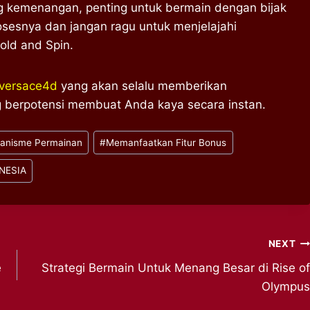
 kemenangan, penting untuk bermain dengan bijak
sesnya dan jangan ragu untuk menjelajahi
old and Spin.
versace4d
yang akan selalu memberikan
 berpotensi membuat Anda kaya secara instan.
anisme Permainan
#
Memanfaatkan Fitur Bonus
NESIA
NEXT
e
Strategi Bermain Untuk Menang Besar di Rise of
Olympus