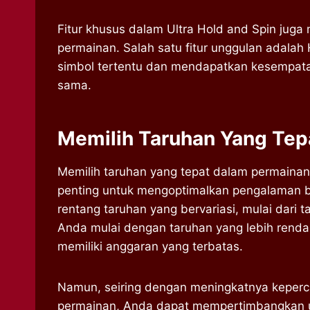
Fitur khusus dalam Ultra Hold and Spin ju
permainan. Salah satu fitur unggulan adala
simbol tertentu dan mendapatkan kesempata
sama.
Memilih Taruhan Yang Tep
Memilih taruhan yang tepat dalam permainan
penting untuk mengoptimalkan pengalaman b
rentang taruhan yang bervariasi, mulai dar
Anda mulai dengan taruhan yang lebih renda
memiliki anggaran yang terbatas.
Namun, seiring dengan meningkatnya keper
permainan, Anda dapat mempertimbangkan u