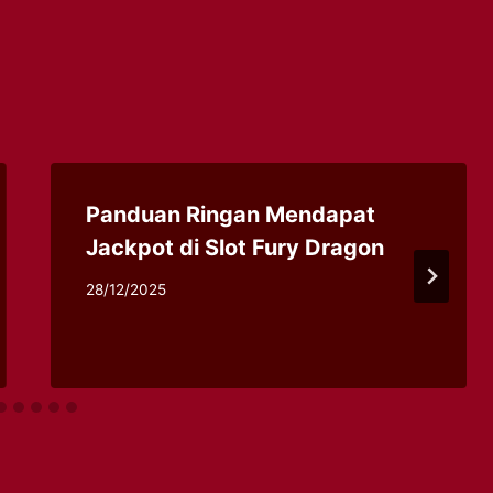
Panduan Ringan Mendapat
Jackpot di Slot Fury Dragon
28/12/2025