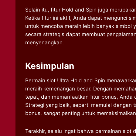
Selain itu, fitur Hold and Spin juga merupa
Ketika fitur ini aktif, Anda dapat mengunci
untuk mencoba meraih lebih banyak simbol ya
secara strategis dapat membuat pengalama
menyenangkan.
Kesimpulan
Bermain slot Ultra Hold and Spin menawark
meraih kemenangan besar. Dengan memaham
tepat, dan memanfaatkan fitur bonus, Anda
Strategi yang baik, seperti memulai dengan 
bonus, sangat penting untuk memaksimalka
Terakhir, selalu ingat bahwa permainan slot 