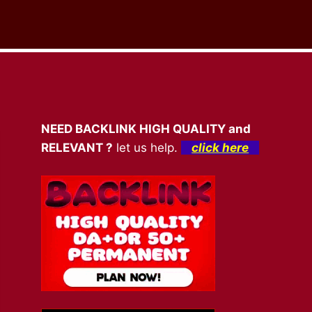
NEED BACKLINK HIGH QUALITY and
RELEVANT ?
let us help.
click here