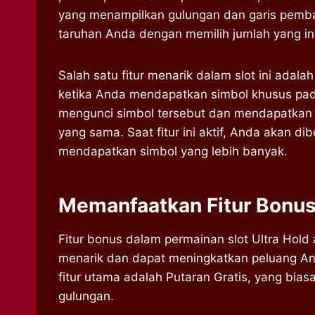
yang menampilkan gulungan dan garis pemb
taruhan Anda dengan memilih jumlah yang in
Salah satu fitur menarik dalam slot ini adala
ketika Anda mendapatkan simbol khusus pa
mengunci simbol tersebut dan mendapatkan 
yang sama. Saat fitur ini aktif, Anda akan 
mendapatkan simbol yang lebih banyak.
Memanfaatkan Fitur Bonu
Fitur bonus dalam permainan slot Ultra Hold
menarik dan dapat meningkatkan peluang An
fitur utama adalah Putaran Gratis, yang bias
gulungan.