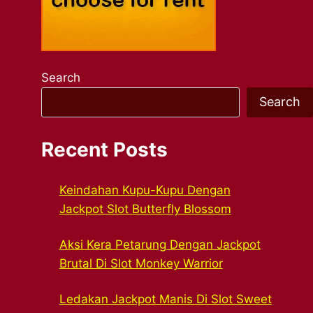
Search
Search
Recent Posts
Keindahan Kupu-Kupu Dengan
Jackpot Slot Butterfly Blossom
Aksi Kera Petarung Dengan Jackpot
Brutal Di Slot Monkey Warrior
Ledakan Jackpot Manis Di Slot Sweet