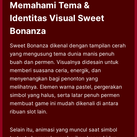
Memahami Tema &
Identitas Visual Sweet
Bonanza
Sweet Bonanza dikenal dengan tampilan cerah
yang mengusung tema dunia manis penuh
buah dan permen. Visualnya didesain untuk
memberi suasana ceria, energik, dan
menyenangkan bagi penonton yang
melihatnya. Elemen warna pastel, pergerakan
simbol yang halus, serta latar penuh permen
membuat game ini mudah dikenali di antara
ribuan slot lain.
Selain itu, animasi yang muncul saat simbol