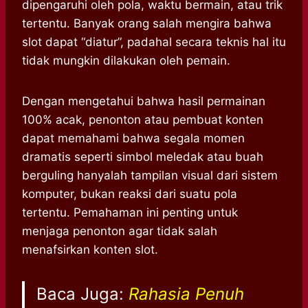
dipengaruhi oleh pola, waktu bermain, atau trik
tertentu. Banyak orang salah mengira bahwa
slot dapat “diatur”, padahal secara teknis hal itu
tidak mungkin dilakukan oleh pemain.
Dengan mengetahui bahwa hasil permainan
100% acak, penonton atau pembuat konten
dapat memahami bahwa segala momen
dramatis seperti simbol meledak atau buah
berguling hanyalah tampilan visual dari sistem
komputer, bukan reaksi dari suatu pola
tertentu. Pemahaman ini penting untuk
menjaga penonton agar tidak salah
menafsirkan konten slot.
Baca Juga:
Rahasia Penuh