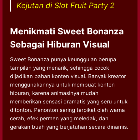
Kejutan di Slot Fruit Party 2
Menikmati Sweet Bonanza
Sebagai Hiburan Visual
Sweet Bonanza punya keunggulan berupa
tampilan yang menarik, sehingga cocok
dijadikan bahan konten visual. Banyak kreator
menggunakannya untuk membuat konten
hiburan, karena animasinya mudah
memberikan sensasi dramatis yang seru untuk
ditonton. Penonton sering terpikat oleh warna
cerah, efek permen yang meledak, dan
gerakan buah yang berjatuhan secara dinamis.