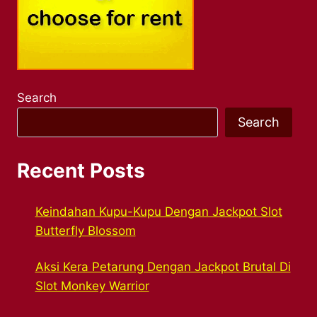
Search
Search
Recent Posts
Keindahan Kupu-Kupu Dengan Jackpot Slot
Butterfly Blossom
Aksi Kera Petarung Dengan Jackpot Brutal Di
Slot Monkey Warrior