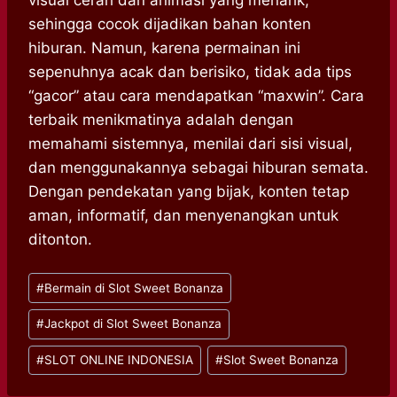
visual cerah dan animasi yang menarik,
sehingga cocok dijadikan bahan konten
hiburan. Namun, karena permainan ini
sepenuhnya acak dan berisiko, tidak ada tips
“gacor” atau cara mendapatkan “maxwin”. Cara
terbaik menikmatinya adalah dengan
memahami sistemnya, menilai dari sisi visual,
dan menggunakannya sebagai hiburan semata.
Dengan pendekatan yang bijak, konten tetap
aman, informatif, dan menyenangkan untuk
ditonton.
Post
#
Bermain di Slot Sweet Bonanza
Tags:
#
Jackpot di Slot Sweet Bonanza
#
SLOT ONLINE INDONESIA
#
Slot Sweet Bonanza