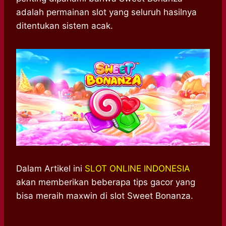
s
b
e
g
e
adalah permainan slot yang seluruh hasilnya
A
o
n
r
ditentukan sistem acak.
p
o
g
a
p
k
e
m
r
Dalam Artikel ini
SLOT ONLINE INDONESIA
akan memberikan beberapa tips gacor yang
bisa meraih maxwin di slot Sweet Bonanza.