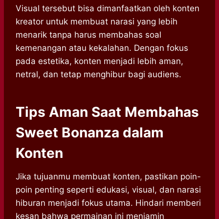
Visual tersebut bisa dimanfaatkan oleh konten
kreator untuk membuat narasi yang lebih
menarik tanpa harus membahas soal
kemenangan atau kekalahan. Dengan fokus
pada estetika, konten menjadi lebih aman,
netral, dan tetap menghibur bagi audiens.
Tips Aman Saat Membahas
Sweet Bonanza dalam
Konten
Jika tujuanmu membuat konten, pastikan poin-
poin penting seperti edukasi, visual, dan narasi
hiburan menjadi fokus utama. Hindari memberi
kesan bahwa permainan ini menjamin