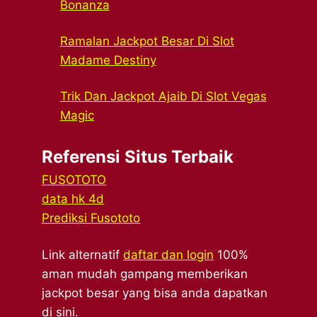
Bonanza
Ramalan Jackpot Besar Di Slot
Madame Destiny
Trik Dan Jackpot Ajaib Di Slot Vegas
Magic
Referensi Situs Terbaik
FUSOTOTO
data hk 4d
Prediksi Fusototo
Link alternatif
daftar dan login
100%
aman mudah gampang memberikan
jackpot besar yang bisa anda dapatkan
di sini.