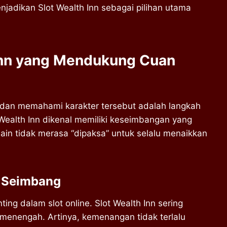
adikan Slot Wealth Inn sebagai pilihan utama
 Inn yang Mendukung Cuan
k, dan memahami karakter tersebut adalah langkah
 Wealth Inn dikenal memiliki keseimbangan yang
main tidak merasa “dipaksa” untuk selalu menaikkan
if Seimbang
ting dalam slot online. Slot Wealth Inn sering
s menengah. Artinya, kemenangan tidak terlalu