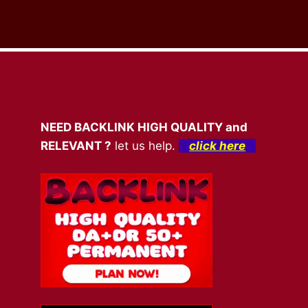
NEED BACKLINK HIGH QUALITY and
RELEVANT ?
let us help.
click here