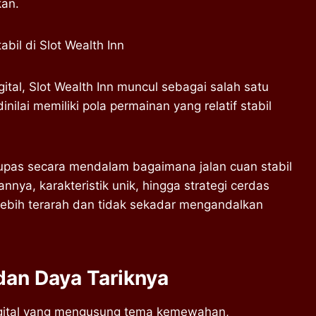
an.
ital, Slot Wealth Inn muncul sebagai salah satu
nilai memiliki pola permainan yang relatif stabil
as secara mendalam bagaimana jalan cuan stabil
annya, karakteristik unik, hingga strategi cerdas
lebih terarah dan tidak sekadar mengandalkan
dan Daya Tariknya
digital yang mengusung tema kemewahan,