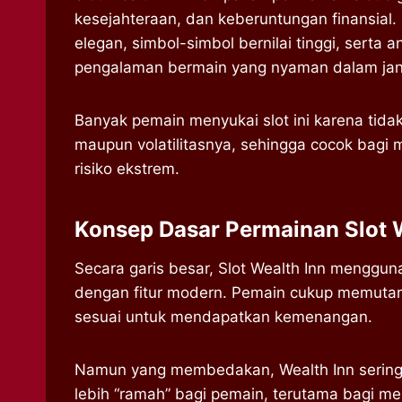
kesejahteraan, dan keberuntungan finansial
elegan, simbol-simbol bernilai tinggi, sert
pengalaman bermain yang nyaman dalam jan
Banyak pemain menyukai slot ini karena tidak
maupun volatilitasnya, sehingga cocok bagi
risiko ekstrem.
Konsep Dasar Permainan Slot 
Secara garis besar, Slot Wealth Inn menggun
dengan fitur modern. Pemain cukup memuta
sesuai untuk mendapatkan kemenangan.
Namun yang membedakan, Wealth Inn sering 
lebih “ramah” bagi pemain, terutama bagi 