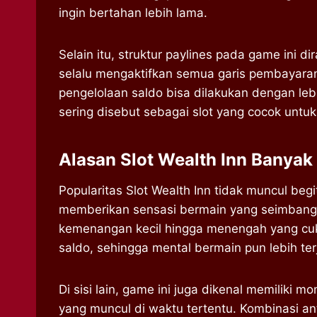
ingin bertahan lebih lama.
Selain itu, struktur paylines pada game ini d
selalu mengaktifkan semua garis pembayara
pengelolaan saldo bisa dilakukan dengan lebi
sering disebut sebagai slot yang cocok untu
Alasan Slot Wealth Inn Banyak
Popularitas Slot Wealth Inn tidak muncul beg
memberikan sensasi bermain yang seimbang a
kemenangan kecil hingga menengah yang cuk
saldo, sehingga mental bermain pun lebih ter
Di sisi lain, game ini juga dikenal memili
yang muncul di waktu tertentu. Kombinasi an