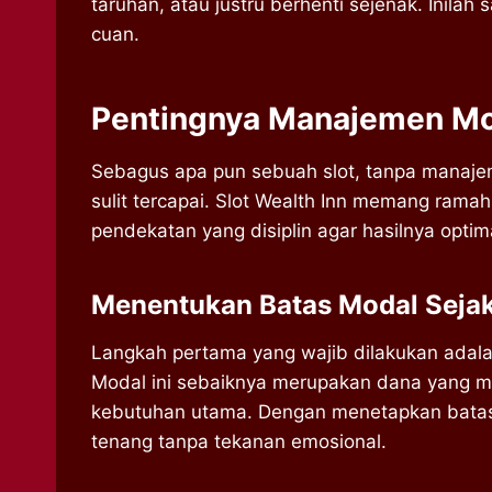
taruhan, atau justru berhenti sejenak. Inila
cuan.
Pentingnya Manajemen Mod
Sebagus apa pun sebuah slot, tanpa manajem
sulit tercapai. Slot Wealth Inn memang ram
pendekatan yang disiplin agar hasilnya optim
Menentukan Batas Modal Seja
Langkah pertama yang wajib dilakukan adal
Modal ini sebaiknya merupakan dana yang m
kebutuhan utama. Dengan menetapkan batas 
tenang tanpa tekanan emosional.