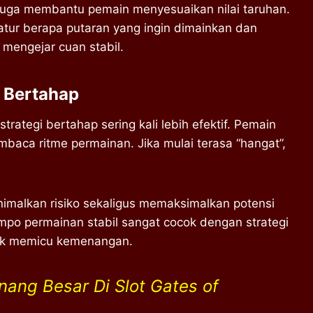
 juga membantu pemain menyesuaikan nilai taruhan.
tur berapa putaran yang ingin dimainkan dan
mengejar cuan stabil.
 Bertahap
rategi bertahap sering kali lebih efektif. Pemain
baca ritme permainan. Jika mulai terasa “hangat”,
malkan risiko sekaligus memaksimalkan potensi
empo permainan stabil sangat cocok dengan strategi
tuk memicu kemenangan.
ang Besar Di Slot Gates of