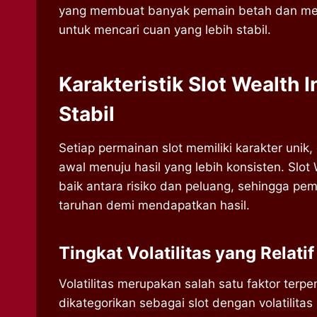
yang membuat banyak pemain betah dan menj
untuk mencari cuan yang lebih stabil.
Karakteristik Slot Wealth
Stabil
Setiap permainan slot memiliki karakter uni
awal menuju hasil yang lebih konsisten. Slot
baik antara risiko dan peluang, sehingga pe
taruhan demi mendapatkan hasil.
Tingkat Volatilitas yang Relat
Volatilitas merupakan salah satu faktor terpen
dikategorikan sebagai slot dengan volatilita