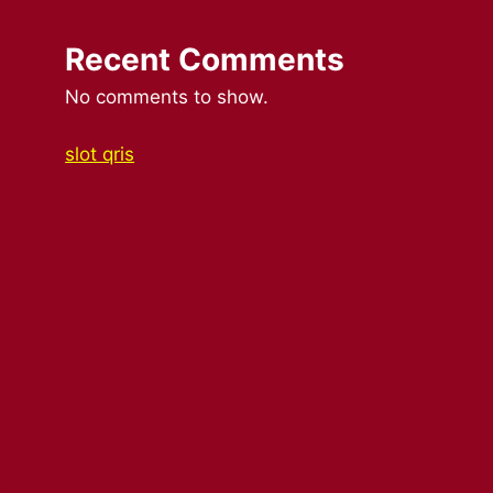
Recent Comments
No comments to show.
slot qris