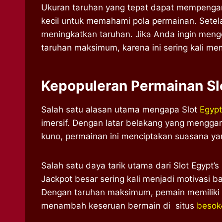
Ukuran taruhan yang tepat dapat mempengaru
kecil untuk memahami pola permainan. Sete
meningkatkan taruhan. Jika Anda ingin men
taruhan maksimum, karena ini sering kali mem
Kepopuleran Permainan Sl
Salah satu alasan utama mengapa Slot
Egypt
imersif. Dengan latar belakang yang mengg
kuno, permainan ini menciptakan suasana y
Salah satu daya tarik utama dari Slot Egypt
Jackpot besar sering kali menjadi motivasi
Dengan taruhan maksimum, pemain memiliki p
menambah keseruan bermain di situs
besok