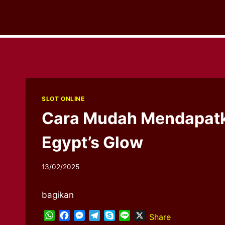
Skip
to
content
SLOT ONLINE
Cara Mudah Mendapatka
Egypt’s Glow
By
13/02/2025
Rafly
bagikan
W
F
M
T
S
L
X
Share