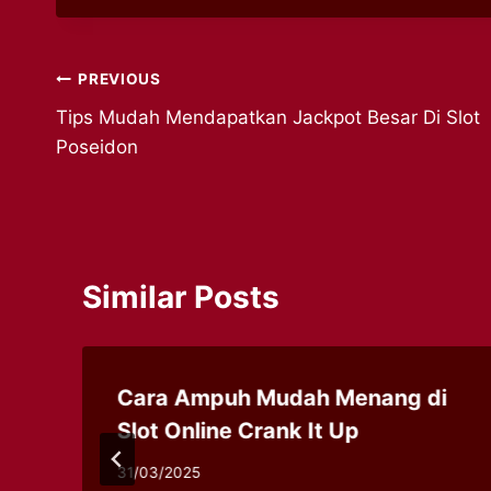
Post
PREVIOUS
Tips Mudah Mendapatkan Jackpot Besar Di Slot
navigation
Poseidon
Similar Posts
Cara Ampuh Mudah Menang di
Slot Online Crank It Up
31/03/2025