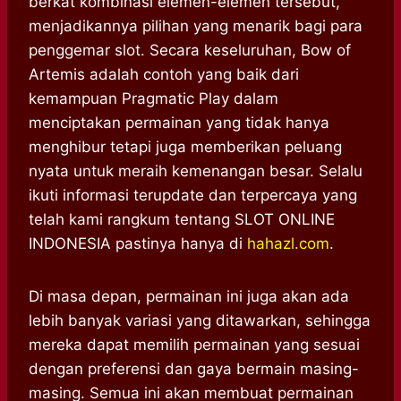
berkat kombinasi elemen-elemen tersebut,
menjadikannya pilihan yang menarik bagi para
penggemar slot. Secara keseluruhan, Bow of
Artemis adalah contoh yang baik dari
kemampuan Pragmatic Play dalam
menciptakan permainan yang tidak hanya
menghibur tetapi juga memberikan peluang
nyata untuk meraih kemenangan besar. Selalu
ikuti informasi terupdate dan terpercaya yang
telah kami rangkum tentang SLOT ONLINE
INDONESIA pastinya hanya di
hahazl.com
.
Di masa depan, permainan ini juga akan ada
lebih banyak variasi yang ditawarkan, sehingga
mereka dapat memilih permainan yang sesuai
dengan preferensi dan gaya bermain masing-
masing. Semua ini akan membuat permainan