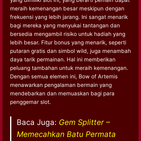
yang dimiliki slot ini, yang berarti pemain dapat
meraih kemenangan besar meskipun dengan
frekuensi yang lebih jarang. Ini sangat menarik
bagi mereka yang menyukai tantangan dan
bersedia mengambil risiko untuk hadiah yang
lebih besar. Fitur bonus yang menarik, seperti
putaran gratis dan simbol wild, juga menambah
daya tarik permainan. Hal ini memberikan
peluang tambahan untuk meraih kemenangan.
Dengan semua elemen ini, Bow of Artemis
menawarkan pengalaman bermain yang
mendebarkan dan memuaskan bagi para
penggemar slot.
Baca Juga:
Gem Splitter –
Memecahkan Batu Permata