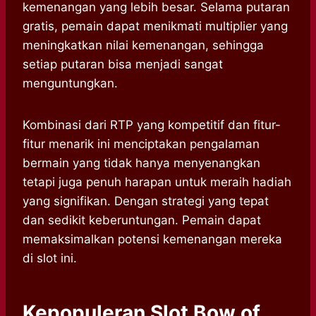
kemenangan yang lebih besar. Selama putaran
gratis, pemain dapat menikmati multiplier yang
meningkatkan nilai kemenangan, sehingga
setiap putaran bisa menjadi sangat
menguntungkan.
Kombinasi dari RTP yang kompetitif dan fitur-
fitur menarik ini menciptakan pengalaman
bermain yang tidak hanya menyenangkan
tetapi juga penuh harapan untuk meraih hadiah
yang signifikan. Dengan strategi yang tepat
dan sedikit keberuntungan. Pemain dapat
memaksimalkan potensi kemenangan mereka
di slot ini.
Kepopuleran Slot Bow of