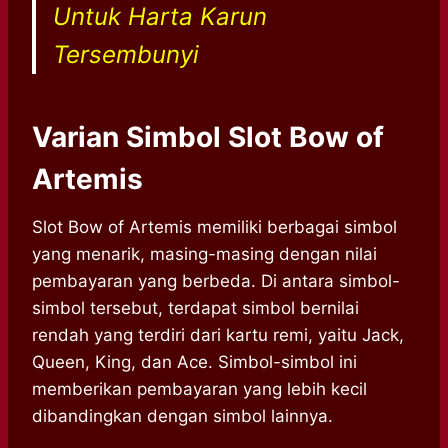
Untuk Harta Karun
Tersembunyi
Varian Simbol Slot Bow of
Artemis
Slot Bow of Artemis memiliki berbagai simbol
yang menarik, masing-masing dengan nilai
pembayaran yang berbeda. Di antara simbol-
simbol tersebut, terdapat simbol bernilai
rendah yang terdiri dari kartu remi, yaitu Jack,
Queen, King, dan Ace. Simbol-simbol ini
memberikan pembayaran yang lebih kecil
dibandingkan dengan simbol lainnya.