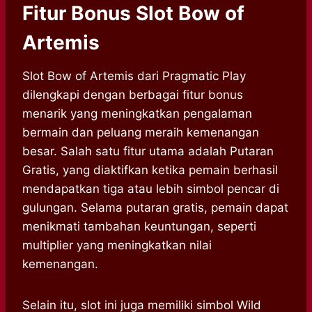
Fitur Bonus Slot Bow of
Artemis
Slot Bow of Artemis dari Pragmatic Play
dilengkapi dengan berbagai fitur bonus
menarik yang meningkatkan pengalaman
bermain dan peluang meraih kemenangan
besar. Salah satu fitur utama adalah Putaran
Gratis, yang diaktifkan ketika pemain berhasil
mendapatkan tiga atau lebih simbol pencar di
gulungan. Selama putaran gratis, pemain dapat
menikmati tambahan keuntungan, seperti
multiplier yang meningkatkan nilai
kemenangan.
Selain itu, slot ini juga memiliki simbol Wild