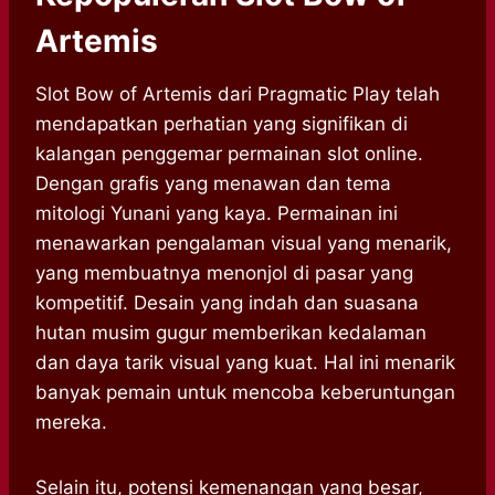
Artemis
Slot Bow of Artemis dari Pragmatic Play telah
mendapatkan perhatian yang signifikan di
kalangan penggemar permainan slot online.
Dengan grafis yang menawan dan tema
mitologi Yunani yang kaya. Permainan ini
menawarkan pengalaman visual yang menarik,
yang membuatnya menonjol di pasar yang
kompetitif. Desain yang indah dan suasana
hutan musim gugur memberikan kedalaman
dan daya tarik visual yang kuat. Hal ini menarik
banyak pemain untuk mencoba keberuntungan
mereka.
Selain itu, potensi kemenangan yang besar,