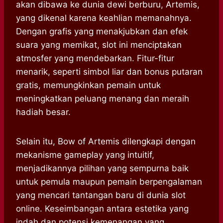
akan dibawa ke dunia dewi berburu, Artemis,
yang dikenal karena keahlian memanahnya.
Dengan grafis yang menakjubkan dan efek
suara yang memikat, slot ini menciptakan
atmosfer yang mendebarkan. Fitur-fitur
menarik, seperti simbol liar dan bonus putaran
gratis, memungkinkan pemain untuk
meningkatkan peluang menang dan meraih
hadiah besar.
Selain itu, Bow of Artemis dilengkapi dengan
mekanisme gameplay yang intuitif,
menjadikannya pilihan yang sempurna baik
untuk pemula maupun pemain berpengalaman
yang mencari tantangan baru di dunia slot
online. Keseimbangan antara estetika yang
indah dan potensi kemenangan yang