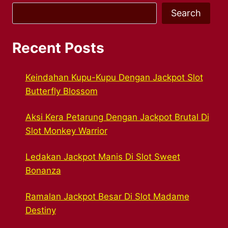
Search
Recent Posts
Keindahan Kupu-Kupu Dengan Jackpot Slot
Butterfly Blossom
Aksi Kera Petarung Dengan Jackpot Brutal Di
Slot Monkey Warrior
Ledakan Jackpot Manis Di Slot Sweet
Bonanza
Ramalan Jackpot Besar Di Slot Madame
Destiny