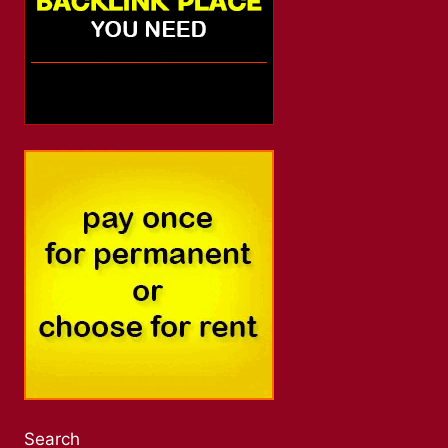
Search