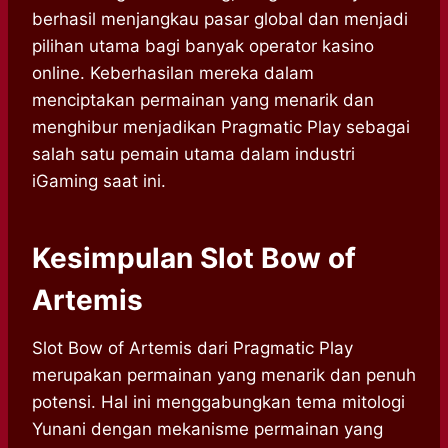
berhasil menjangkau pasar global dan menjadi
pilihan utama bagi banyak operator kasino
online. Keberhasilan mereka dalam
menciptakan permainan yang menarik dan
menghibur menjadikan Pragmatic Play sebagai
salah satu pemain utama dalam industri
iGaming saat ini.
Kesimpulan Slot Bow of
Artemis
Slot Bow of Artemis dari Pragmatic Play
merupakan permainan yang menarik dan penuh
potensi. Hal ini menggabungkan tema mitologi
Yunani dengan mekanisme permainan yang