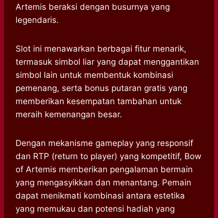
Artemis beraksi dengan busurnya yang
legendaris.
Slot ini menawarkan berbagai fitur menarik,
termasuk simbol liar yang dapat menggantikan
simbol lain untuk membentuk kombinasi
pemenang, serta bonus putaran gratis yang
memberikan kesempatan tambahan untuk
meraih kemenangan besar.
Dengan mekanisme gameplay yang responsif
dan RTP (return to player) yang kompetitif, Bow
of Artemis memberikan pengalaman bermain
yang mengasyikkan dan menantang. Pemain
dapat menikmati kombinasi antara estetika
yang memukau dan potensi hadiah yang