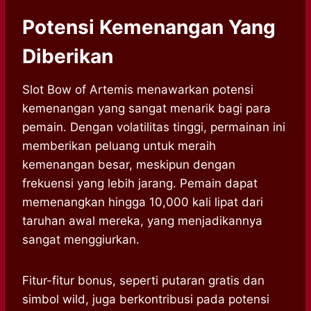
Potensi Kemenangan Yang
Diberikan
Slot Bow of Artemis menawarkan potensi
kemenangan yang sangat menarik bagi para
pemain. Dengan volatilitas tinggi, permainan ini
memberikan peluang untuk meraih
kemenangan besar, meskipun dengan
frekuensi yang lebih jarang. Pemain dapat
memenangkan hingga 10,000 kali lipat dari
taruhan awal mereka, yang menjadikannya
sangat menggiurkan.
Fitur-fitur bonus, seperti putaran gratis dan
simbol wild, juga berkontribusi pada potensi