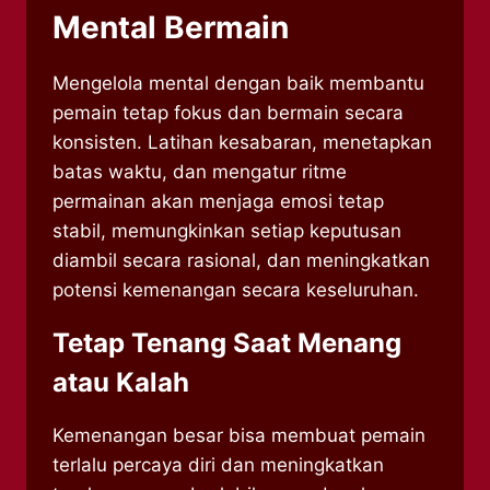
Mental Bermain
Mengelola mental dengan baik membantu
pemain tetap fokus dan bermain secara
konsisten. Latihan kesabaran, menetapkan
batas waktu, dan mengatur ritme
permainan akan menjaga emosi tetap
stabil, memungkinkan setiap keputusan
diambil secara rasional, dan meningkatkan
potensi kemenangan secara keseluruhan.
Tetap Tenang Saat Menang
atau Kalah
Kemenangan besar bisa membuat pemain
terlalu percaya diri dan meningkatkan