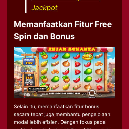
Jackpot
Memanfaatkan Fitur Free
Spin dan Bonus
Selain itu, memanfaatkan fitur bonus
secara tepat juga membantu pengelolaan
modal lebih efisien. Dengan fokus pada