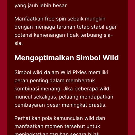
yang jauh lebih besar.
Manfaatkan free spin sebaik mungkin
dengan menjaga taruhan tetap stabil agar
potensi kemenangan tidak terbuang sia-
sia.
Mengoptimalkan Simbol Wild
Simbol wild dalam Wild Pixies memiliki
peran penting dalam membentuk
kombinasi menang. Jika beberapa wild
muncul sekaligus, peluang mendapatkan
pembayaran besar meningkat drastis.
Perhatikan pola kemunculan wild dan
manfaatkan momen tersebut untuk
meningkatkan taruhan secara bijak.