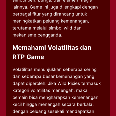
lainnya. Game ini juga dilengkapi dengan
berbagai fitur yang dirancang untuk
meningkatkan peluang kemenangan,
terutama melalui simbol wild dan
mekanisme pengganda.
Memahami Volatilitas dan
RTP Game
Volatilitas menunjukkan seberapa sering
dan seberapa besar kemenangan yang
dapat diperoleh. Jika Wild Pixies termasuk
kategori volatilitas menengah, maka
pemain bisa mengharapkan kemenangan
kecil hingga menengah secara berkala,
dengan peluang sesekali mendapatkan