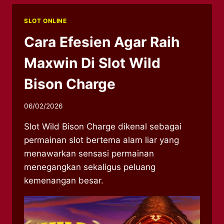
AGAR
MUDAH
SLOT ONLINE
MAXWIN
Cara Efesien Agar Raih
Maxwin Di Slot Wild
Bison Charge
06/02/2026
Slot Wild Bison Charge dikenal sebagai
permainan slot bertema alam liar yang
menawarkan sensasi permainan
menegangkan sekaligus peluang
kemenangan besar.