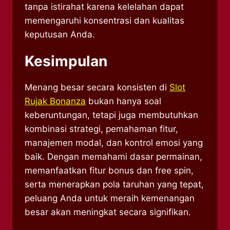
tanpa istirahat karena kelelahan dapat
memengaruhi konsentrasi dan kualitas
keputusan Anda.
Kesimpulan
Menang besar secara konsisten di
Slot
Rujak Bonanza
bukan hanya soal
keberuntungan, tetapi juga membutuhkan
kombinasi strategi, pemahaman fitur,
manajemen modal, dan kontrol emosi yang
baik. Dengan memahami dasar permainan,
memanfaatkan fitur bonus dan free spin,
serta menerapkan pola taruhan yang tepat,
peluang Anda untuk meraih kemenangan
besar akan meningkat secara signifikan.