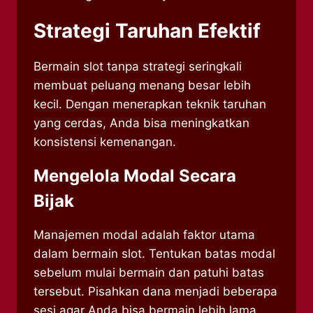
Strategi Taruhan Efektif
Bermain slot tanpa strategi seringkali
membuat peluang menang besar lebih
kecil. Dengan menerapkan teknik taruhan
yang cerdas, Anda bisa meningkatkan
konsistensi kemenangan.
Mengelola Modal Secara
Bijak
Manajemen modal adalah faktor utama
dalam bermain slot. Tentukan batas modal
sebelum mulai bermain dan patuhi batas
tersebut. Pisahkan dana menjadi beberapa
sesi agar Anda bisa bermain lebih lama