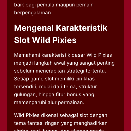
baik bagi pemula maupun pemain
berpengalaman.
Mengenal Karakteristik
Slot Wild Pixies
Memahami karakteristik dasar Wild Pixies
menjadi langkah awal yang sangat penting
sebelum menerapkan strategi tertentu.
Setiap game slot memiliki ciri khas
tersendiri, mulai dari tema, struktur
gulungan, hingga fitur bonus yang
memengaruhi alur permainan.
Wild Pixies dikenal sebagai slot dengan
tema fantasi ringan yang menghadirkan
simbol peri, bunga, dan elemen magis