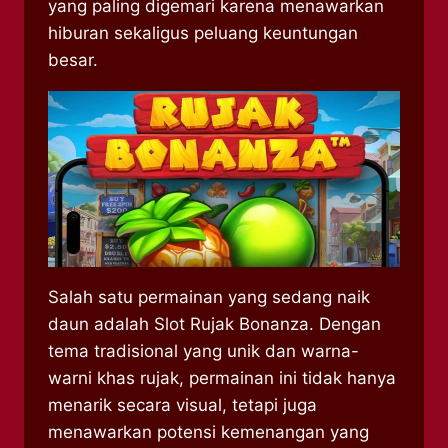
yang paling digemari karena menawarkan
hiburan sekaligus peluang keuntungan
besar.
Salah satu permainan yang sedang naik
daun adalah Slot Rujak Bonanza. Dengan
tema tradisional yang unik dan warna-
warni khas rujak, permainan ini tidak hanya
menarik secara visual, tetapi juga
menawarkan potensi kemenangan yang