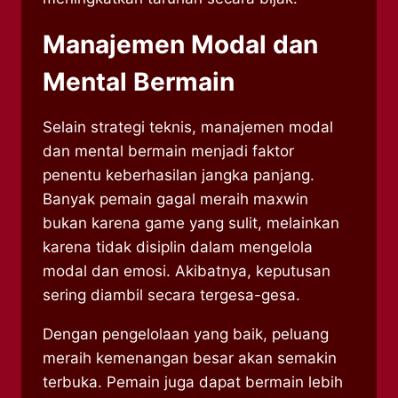
Manajemen Modal dan
Mental Bermain
Selain strategi teknis, manajemen modal
dan mental bermain menjadi faktor
penentu keberhasilan jangka panjang.
Banyak pemain gagal meraih maxwin
bukan karena game yang sulit, melainkan
karena tidak disiplin dalam mengelola
modal dan emosi. Akibatnya, keputusan
sering diambil secara tergesa-gesa.
Dengan pengelolaan yang baik, peluang
meraih kemenangan besar akan semakin
terbuka. Pemain juga dapat bermain lebih