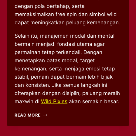
dengan pola bertahap, serta
memaksimalkan free spin dan simbol wild
dapat meningkatkan peluang kemenangan.
Selain itu, manajemen modal dan mental
bermain menjadi fondasi utama agar
permainan tetap terkendali. Dengan
menetapkan batas modal, target
kemenangan, serta menjaga emosi tetap
stabil, pemain dapat bermain lebih bijak
dan konsisten. Jika semua langkah ini
diterapkan dengan disiplin, peluang meraih
maxwin di
Wild Pixies
akan semakin besar.
RAHASIA
READ MORE
BERMAIN
WILD
PIXIES