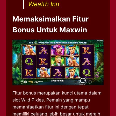
Wealth Inn
Memaksimalkan Fitur
Bonus Untuk Maxwin
Fitur bonus merupakan kunci utama dalam
slot Wild Pixies. Pemain yang mampu
memanfaatkan fitur ini dengan tepat
memiliki peluang lebih besar untuk meraih