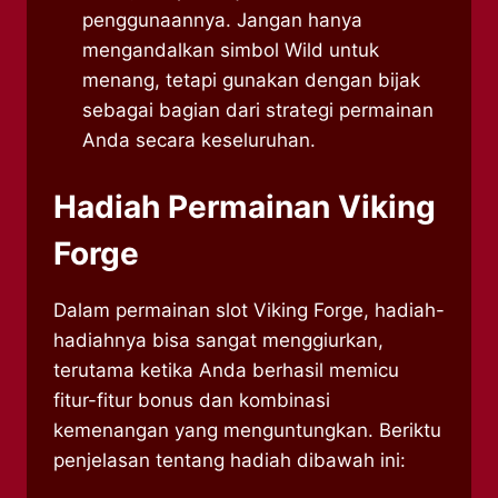
penggunaannya. Jangan hanya
mengandalkan simbol Wild untuk
menang, tetapi gunakan dengan bijak
sebagai bagian dari strategi permainan
Anda secara keseluruhan.
Hadiah Permainan Viking
Forge
Dalam permainan slot Viking Forge, hadiah-
hadiahnya bisa sangat menggiurkan,
terutama ketika Anda berhasil memicu
fitur-fitur bonus dan kombinasi
kemenangan yang menguntungkan. Beriktu
penjelasan tentang hadiah dibawah ini: