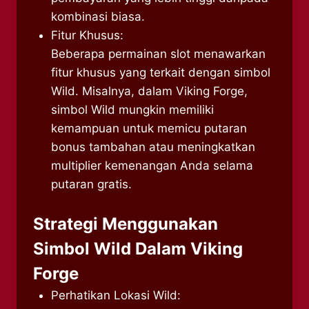
kombinasi biasa.
Fitur Khusus:
Beberapa permainan slot menawarkan
fitur khusus yang terkait dengan simbol
Wild. Misalnya, dalam Viking Forge,
simbol Wild mungkin memiliki
kemampuan untuk memicu putaran
bonus tambahan atau meningkatkan
multiplier kemenangan Anda selama
putaran gratis.
Strategi Menggunakan
Simbol Wild Dalam Viking
Forge
Perhatikan Lokasi Wild: