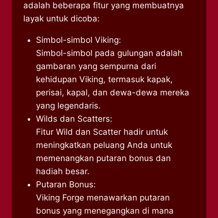
adalah beberapa fitur yang membuatnya
layak untuk dicoba:
Simbol-simbol Viking:
Simbol-simbol pada gulungan adalah
gambaran yang sempurna dari
kehidupan Viking, termasuk kapak,
perisai, kapal, dan dewa-dewa mereka
yang legendaris.
Wilds dan Scatters:
Fitur Wild dan Scatter hadir untuk
meningkatkan peluang Anda untuk
memenangkan putaran bonus dan
hadiah besar.
Putaran Bonus:
Viking Forge menawarkan putaran
bonus yang menegangkan di mana