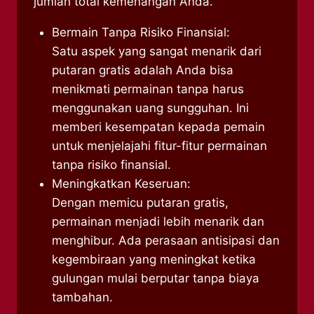
jumlah total kemenangan Anda.
Bermain Tanpa Risiko Finansial:
Satu aspek yang sangat menarik dari
putaran gratis adalah Anda bisa
menikmati permainan tanpa harus
menggunakan uang sungguhan. Ini
memberi kesempatan kepada pemain
untuk menjelajahi fitur-fitur permainan
tanpa risiko finansial.
Meningkatkan Keseruan:
Dengan memicu putaran gratis,
permainan menjadi lebih menarik dan
menghibur. Ada perasaan antisipasi dan
kegembiraan yang meningkat ketika
gulungan mulai berputar tanpa biaya
tambahan.