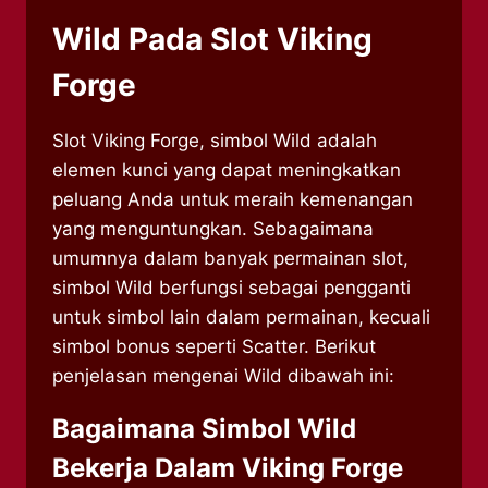
Wild Pada Slot Viking
Forge
Slot Viking Forge, simbol Wild adalah
elemen kunci yang dapat meningkatkan
peluang Anda untuk meraih kemenangan
yang menguntungkan. Sebagaimana
umumnya dalam banyak permainan slot,
simbol Wild berfungsi sebagai pengganti
untuk simbol lain dalam permainan, kecuali
simbol bonus seperti Scatter. Berikut
penjelasan mengenai Wild dibawah ini:
Bagaimana Simbol Wild
Bekerja Dalam Viking Forge