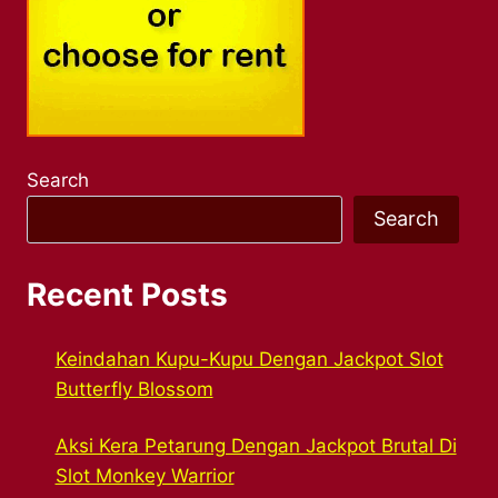
Search
Search
Recent Posts
Keindahan Kupu-Kupu Dengan Jackpot Slot
Butterfly Blossom
Aksi Kera Petarung Dengan Jackpot Brutal Di
Slot Monkey Warrior