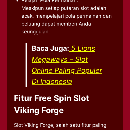
Pelajari Pola Permainan:
Meskipun setiap putaran slot adalah
acak, mempelajari pola permainan dan
peluang dapat memberi Anda
keunggulan.
Baca Juga:
5 Lions
Megaways – Slot
Online Paling Populer
Di Indonesia
Fitur Free Spin Slot
Viking Forge
Slot Viking Forge, salah satu fitur paling