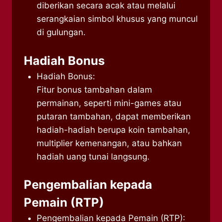
diberikan secara acak atau melalui
serangkaian simbol khusus yang muncul
di gulungan.
Hadiah Bonus
Hadiah Bonus:
Fitur bonus tambahan dalam
permainan, seperti mini-games atau
putaran tambahan, dapat memberikan
hadiah-hadiah berupa koin tambahan,
multiplier kemenangan, atau bahkan
hadiah uang tunai langsung.
Pengembalian kepada
Pemain (RTP)
Pengembalian kepada Pemain (RTP):