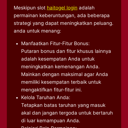
Meskipun slot
haitogel login
adalah
permainan keberuntungan, ada beberapa
strategi yang dapat meningkatkan peluang.
anda untuk menang:
Manfaatkan Fitur-Fitur Bonus:
Putaran bonus dan fitur khusus lainnya
adalah kesempatan Anda untuk
meningkatkan kemenangan Anda.
Mainkan dengan maksimal agar Anda
memiliki kesempatan terbaik untuk
mengaktifkan fitur-fitur ini.
Kelola Taruhan Anda:
Tetapkan batas taruhan yang masuk
akal dan jangan tergoda untuk bertaruh
di luar kemampuan Anda.