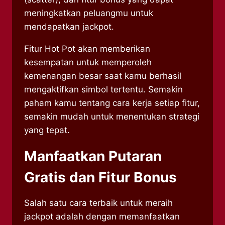
meningkatkan peluangmu untuk
mendapatkan jackpot.
Fitur Hot Pot akan memberikan
kesempatan untuk memperoleh
kemenangan besar saat kamu berhasil
mengaktifkan simbol tertentu. Semakin
paham kamu tentang cara kerja setiap fitur,
semakin mudah untuk menentukan strategi
yang tepat.
Manfaatkan Putaran
Gratis dan Fitur Bonus
Salah satu cara terbaik untuk meraih
jackpot adalah dengan memanfaatkan