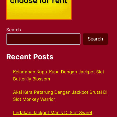
Search
Search
Recent Posts
Keindahan Kupu-Kupu Dengan Jackpot Slot
Butterfly Blossom
Aksi Kera Petarung Dengan Jackpot Brutal Di
Slot Monkey Warrior
Ledakan Jackpot Manis Di Slot Sweet