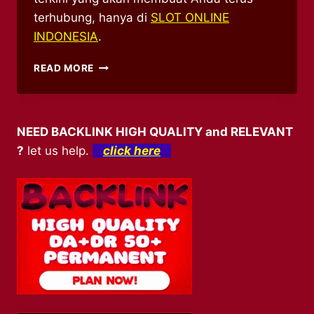
terhubung, hanya di
SLOT ONLINE
INDONESIA
.
TRIK
READ MORE
JITU
AGAR
JACKPOT
DI
NEED BACKLINK HIGH QUALITY and RELEVANT
SLOT
?
let us help.
click here
ONLINE
DRAGON
KING
HOT
POTS