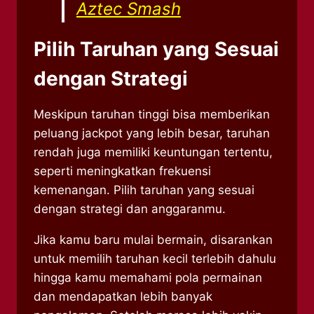
Aztec Smash
Pilih Taruhan yang Sesuai
dengan Strategi
Meskipun taruhan tinggi bisa memberikan
peluang jackpot yang lebih besar, taruhan
rendah juga memiliki keuntungan tertentu,
seperti meningkatkan frekuensi
kemenangan. Pilih taruhan yang sesuai
dengan strategi dan anggaranmu.
Jika kamu baru mulai bermain, disarankan
untuk memilih taruhan kecil terlebih dahulu
hingga kamu memahami pola permainan
dan mendapatkan lebih banyak