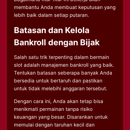
membantu Anda membuat keputusan yang
lebih baik dalam setiap putaran.
Batasan dan Kelola
Bankroll dengan Bijak
Salah satu trik terpenting dalam bermain
slot adalah manajemen bankroll yang baik.
Tentukan batasan seberapa banyak Anda
bersedia untuk bertaruh dan pastikan
untuk tidak melebihi anggaran tersebut.
Dengan cara ini, Anda akan tetap bisa
menikmati permainan tanpa risiko
keuangan yang besar. Disarankan untuk
memulai dengan taruhan kecil dan