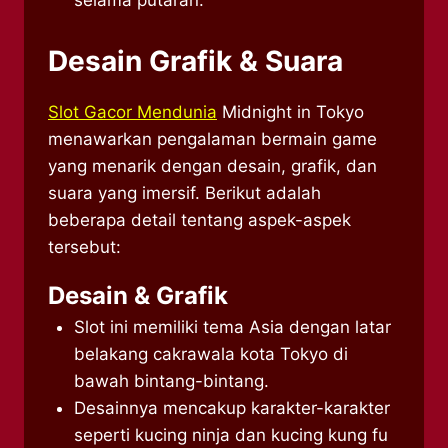
selama putaran.
Desain Grafik & Suara
Slot Gacor Mendunia
Midnight in Tokyo
menawarkan pengalaman bermain game
yang menarik dengan desain, grafik, dan
suara yang imersif. Berikut adalah
beberapa detail tentang aspek-aspek
tersebut:
Desain & Grafik
Slot ini memiliki tema Asia dengan latar
belakang cakrawala kota Tokyo di
bawah bintang-bintang.
Desainnya mencakup karakter-karakter
seperti kucing ninja dan kucing kung fu