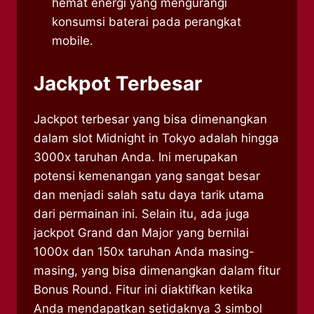
hemat energi yang mengurangi
konsumsi baterai pada perangkat
mobile.
Jackpot Terbesar
Jackpot terbesar yang bisa dimenangkan
dalam slot Midnight in Tokyo adalah hingga
3000x taruhan Anda. Ini merupakan
potensi kemenangan yang sangat besar
dan menjadi salah satu daya tarik utama
dari permainan ini. Selain itu, ada juga
jackpot Grand dan Major yang bernilai
1000x dan 150x taruhan Anda masing-
masing, yang bisa dimenangkan dalam fitur
Bonus Round. Fitur ini diaktifkan ketika
Anda mendapatkan setidaknya 3 simbol