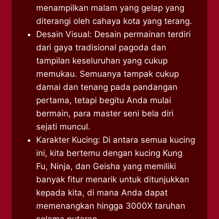
menampilkan malam yang gelap yang
diterangi oleh cahaya kota yang terang.
Desain Visual: Desain permainan terdiri
dari gaya tradisional pagoda dan
tampilan keseluruhan yang cukup
memukau. Semuanya tampak cukup
damai dan tenang pada pandangan
pertama, tetapi begitu Anda mulai
bermain, para master seni bela diri
sejati muncul.
Karakter Kucing: Di antara semua kucing
ini, kita bertemu dengan kucing Kung
Fu, Ninja, dan Geisha yang memiliki
banyak fitur menarik untuk ditunjukkan
kepada kita, di mana Anda dapat
memenangkan hingga 3000X taruhan