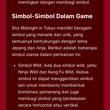
meningkat dengan membagi simbol.
Simbol-Simbol Dalam Game
Slot Midnight in Tokyo memiliki beragam
simbol yang menarik dan unik, yang
semuanya berhubungan dengan tema
Jepang dan ninja. Berikut adalah beberapa
simbol utama dalam permainan ini:
Simbol Wild: Ada dua simbol wild, yaitu
Ninja Wild dan Kung Fu Wild. Kedua
simbol ini dapat menggantikan simbol
lain untuk membantu membentuk
kombinasi pemenang dan juga
membagi simbol yang berdekatan
secara horizontal atau vertikal.