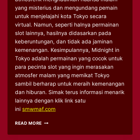
yang misterius dan mengundang pemain
untuk menjelajahi kota Tokyo secara
virtual. Namun, seperti halnya permainan
slot lainnya, hasilnya didasarkan pada
keberuntungan, dan tidak ada jaminan
kemenangan. Kesimpulannya, Midnight in
Tokyo adalah permainan yang cocok untuk
para pecinta slot yang ingin merasakan
atmosfer malam yang memikat Tokyo
sambil berharap untuk meraih kemenangan
dan hiburan. Simak terus informasi menarik
lainnya dengan klik link satu
ini
smwmaf.com
SLOT
READ MORE
MIDNIGHT
IN