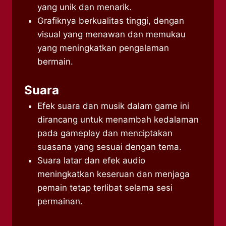
yang unik dan menarik.
Grafiknya berkualitas tinggi, dengan
visual yang menawan dan memukau
yang meningkatkan pengalaman
bermain.
Suara
Efek suara dan musik dalam game ini
dirancang untuk menambah kedalaman
pada gameplay dan menciptakan
suasana yang sesuai dengan tema.
Suara latar dan efek audio
meningkatkan keseruan dan menjaga
pemain tetap terlibat selama sesi
permainan.