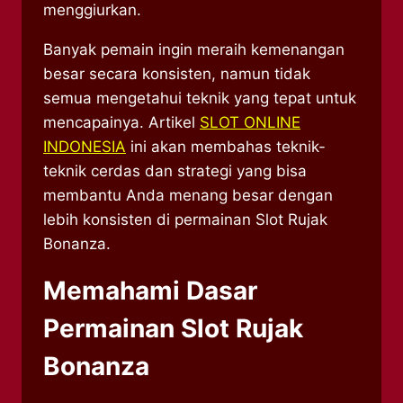
menggiurkan.
Banyak pemain ingin meraih kemenangan
besar secara konsisten, namun tidak
semua mengetahui teknik yang tepat untuk
mencapainya. Artikel
SLOT ONLINE
INDONESIA
ini akan membahas teknik-
teknik cerdas dan strategi yang bisa
membantu Anda menang besar dengan
lebih konsisten di permainan Slot Rujak
Bonanza.
Memahami Dasar
Permainan Slot Rujak
Bonanza