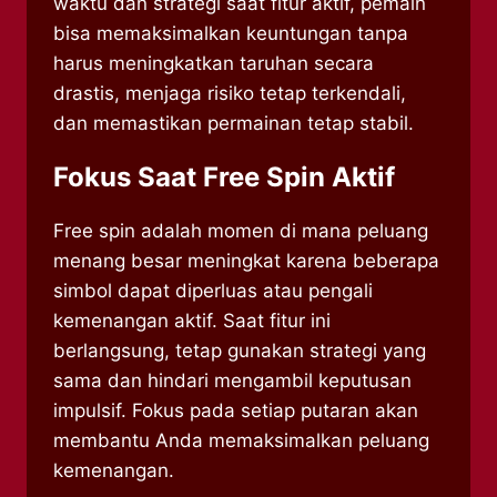
waktu dan strategi saat fitur aktif, pemain
bisa memaksimalkan keuntungan tanpa
harus meningkatkan taruhan secara
drastis, menjaga risiko tetap terkendali,
dan memastikan permainan tetap stabil.
Fokus Saat Free Spin Aktif
Free spin adalah momen di mana peluang
menang besar meningkat karena beberapa
simbol dapat diperluas atau pengali
kemenangan aktif. Saat fitur ini
berlangsung, tetap gunakan strategi yang
sama dan hindari mengambil keputusan
impulsif. Fokus pada setiap putaran akan
membantu Anda memaksimalkan peluang
kemenangan.