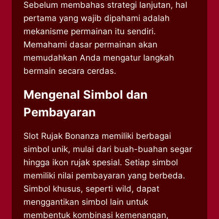
Sebelum membahas strategi lanjutan, hal
pertama yang wajib dipahami adalah
mekanisme permainan itu sendiri.
Memahami dasar permainan akan
memudahkan Anda mengatur langkah
bermain secara cerdas.
Mengenal Simbol dan
Pembayaran
Slot Rujak Bonanza memiliki berbagai
simbol unik, mulai dari buah-buahan segar
hingga ikon rujak spesial. Setiap simbol
memiliki nilai pembayaran yang berbeda.
Simbol khusus, seperti wild, dapat
menggantikan simbol lain untuk
membentuk kombinasi kemenangan,