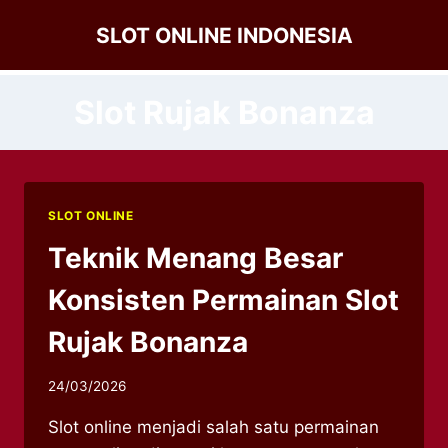
Skip
SLOT ONLINE INDONESIA
to
content
Slot Rujak Bonanza
SLOT ONLINE
Teknik Menang Besar
Konsisten Permainan Slot
Rujak Bonanza
24/03/2026
Slot online menjadi salah satu permainan