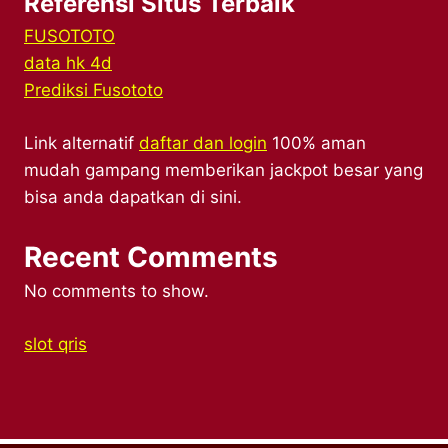
Referensi Situs Terbaik
FUSOTOTO
data hk 4d
Prediksi Fusototo
Link alternatif
daftar dan login
100% aman
mudah gampang memberikan jackpot besar yang
bisa anda dapatkan di sini.
Recent Comments
No comments to show.
slot qris