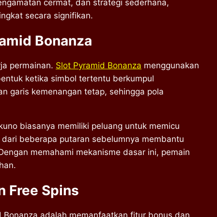
pengamatan cermat, dan strategi sederhana,
gkat secara signifikan.
amid Bonanza
ja permainan.
Slot Pyramid Bonanza
menggunakan
entuk ketika simbol tertentu berkumpul
gan garis kemenangan tetap, sehingga pola
 kuno biasanya memiliki peluang untuk memicu
ni dari beberapa putaran sebelumnya membantu
. Dengan memahami mekanisme dasar ini, pemain
han.
n Free Spins
d Bonanza adalah memanfaatkan fitur bonus dan