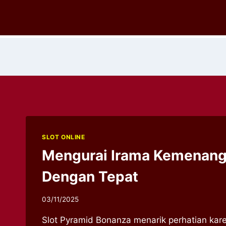
Skip
to
content
SLOT ONLINE
Mengurai Irama Kemenang
Dengan Tepat
03/11/2025
Slot Pyramid Bonanza menarik perhatian ka