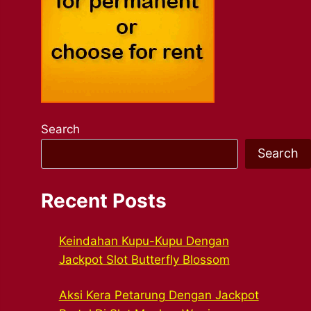
Search
Search
Recent Posts
Keindahan Kupu-Kupu Dengan
Jackpot Slot Butterfly Blossom
Aksi Kera Petarung Dengan Jackpot