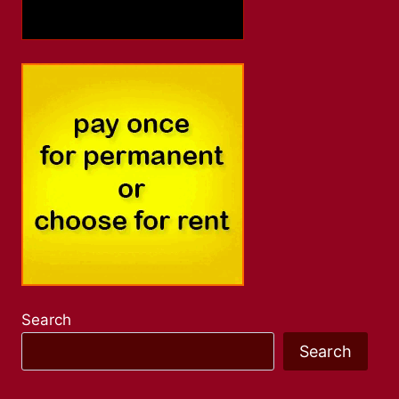
Search
Search