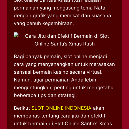
Slot online Santa’s Xmas Rush adalah
permainan yang mengusung tema Natal
dengan grafik yang memikat dan suasana
yang penuh kegembiraan.
Bagi banyak pemain, slot online menjadi
cara yang menyenangkan untuk merasakan
sensasi bermain kasino secara virtual.
Namun, agar permainan Anda lebih
menguntungkan, penting untuk mengetahui
beberapa tips dan strategi.
Berikut
SLOT ONLINE INDONESIA
akan
membahas tentang cara jitu dan efektif
untuk bermain di Slot Online Santa’s Xmas