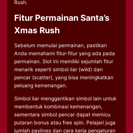
Rush.
Fitur Permainan Santa’s
Xmas Rush
Sebelum memulai permainan, pastikan
Anda memahami fitur-fitur yang ada pada
permainan. Slot ini memiliki sejumlah fitur
menarik seperti simbol liar (wild) dan
pencar (scatter), yang bisa meningkatkan
peluang kemenangan.
Simbol liar menggantikan simbol lain untuk
membentuk kombinasi kemenangan,
sementara simbol pencar dapat memicu
putaran bonus atau free spin. Pelajari juga
jumlah paylines dan cara kerja pengaturan