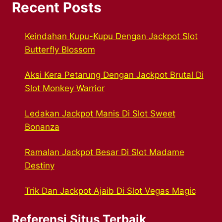
Recent Posts
Keindahan Kupu-Kupu Dengan Jackpot Slot
Butterfly Blossom
Aksi Kera Petarung Dengan Jackpot Brutal Di
Slot Monkey Warrior
Ledakan Jackpot Manis Di Slot Sweet
Bonanza
Ramalan Jackpot Besar Di Slot Madame
Destiny
Trik Dan Jackpot Ajaib Di Slot Vegas Magic
Referensi Situs Terbaik