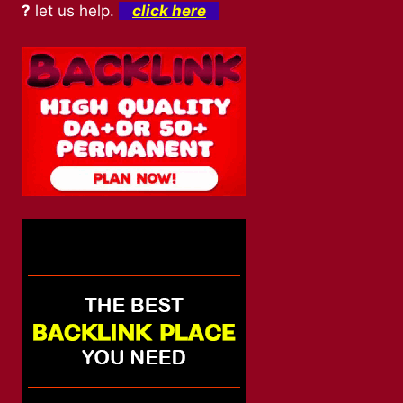
?
let us help.
click here
SLOT
ONLINE
SANTA’S
XMAS
RUSH