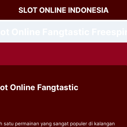
SLOT ONLINE INDONESIA
lot Online Fangtastic Freespi
lot Online Fangtastic
ah satu permainan yang sangat populer di kalangan