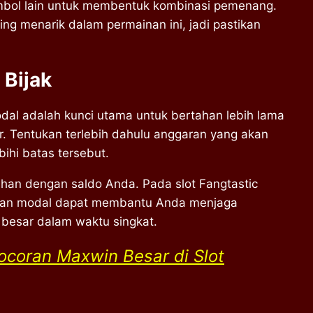
imbol lain untuk membentuk kombinasi pemenang.
ling menarik dalam permainan ini, jadi pastikan
 Bijak
dal adalah kunci utama untuk bertahan lebih lama
. Tentukan terlebih dahulu anggaran yang akan
ihi batas tersebut.
han dengan saldo Anda. Pada slot Fangtastic
engan modal dapat membantu Anda menjaga
n besar dalam waktu singkat.
ocoran Maxwin Besar di Slot