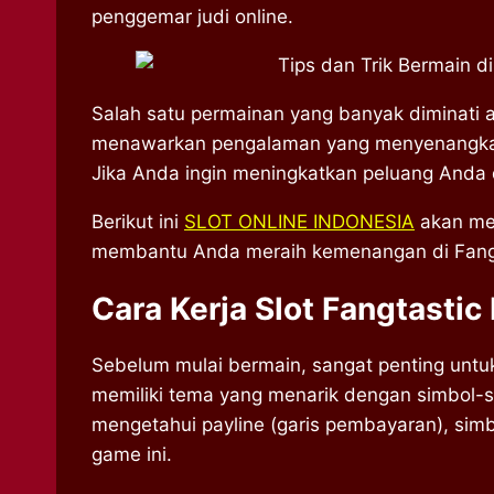
penggemar judi online.
Salah satu permainan yang banyak diminati a
menawarkan pengalaman yang menyenangkan
Jika Anda ingin meningkatkan peluang Anda
Berikut ini
SLOT ONLINE INDONESIA
akan mem
membantu Anda meraih kemenangan di Fangt
Cara Kerja Slot Fangtastic
Sebelum mulai bermain, sangat penting untu
memiliki tema yang menarik dengan simbol-s
mengetahui payline (garis pembayaran), simbo
game ini.