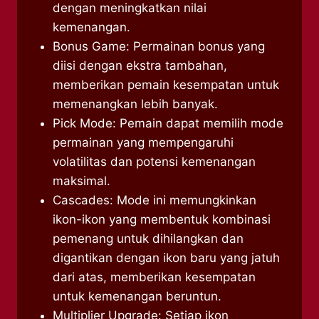
dengan meningkatkan nilai
kemenangan.
Bonus Game: Permainan bonus yang
diisi dengan ekstra tambahan,
memberikan pemain kesempatan untuk
memenangkan lebih banyak.
Pick Mode: Pemain dapat memilih mode
permainan yang mempengaruhi
volatilitas dan potensi kemenangan
maksimal.
Cascades: Mode ini memungkinkan
ikon-ikon yang membentuk kombinasi
pemenang untuk dihilangkan dan
digantikan dengan ikon baru yang jatuh
dari atas, memberikan kesempatan
untuk kemenangan beruntun.
Multiplier Upgrade: Setiap ikon