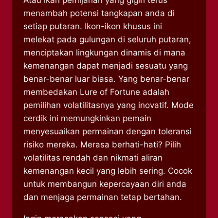
Atau ikan pemijahan yang gigih terus
menambah potensi tangkapan anda di
setiap putaran. Ikon-ikon khusus ini
melekat pada gulungan di seluruh putaran,
menciptakan lingkungan dinamis di mana
kemenangan dapat menjadi sesuatu yang
benar-benar luar biasa. Yang benar-benar
membedakan Lure of Fortune adalah
pemilihan volatilitasnya yang inovatif. Mode
cerdik ini memungkinkan pemain
menyesuaikan permainan dengan toleransi
risiko mereka. Merasa berhati-hati? Pilih
volatilitas rendah dan nikmati aliran
kemenangan kecil yang lebih sering. Cocok
untuk membangun kepercayaan diri anda
dan menjaga permainan tetap bertahan.