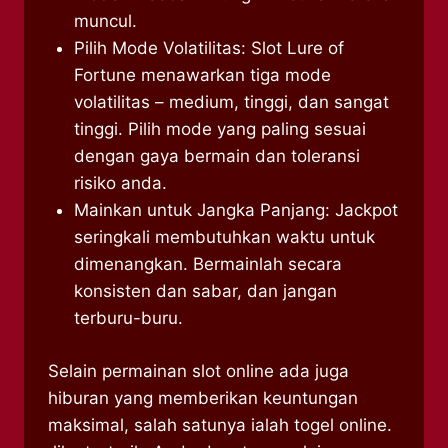
muncul.
Pilih Mode Volatilitas: Slot Lure of
Fortune menawarkan tiga mode
volatilitas – medium, tinggi, dan sangat
tinggi. Pilih mode yang paling sesuai
dengan gaya bermain dan toleransi
risiko anda.
Mainkan untuk Jangka Panjang: Jackpot
seringkali membutuhkan waktu untuk
dimenangkan. Bermainlah secara
konsisten dan sabar, dan jangan
terburu-buru.
Selain permainan slot online ada juga
hiburan yang memberikan keuntungan
maksimal, salah satunya ialah togel online.