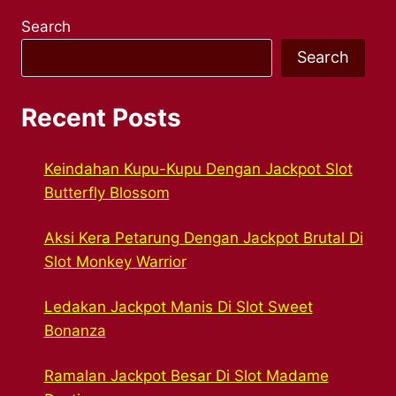
Search
Search
Recent Posts
Keindahan Kupu-Kupu Dengan Jackpot Slot
Butterfly Blossom
Aksi Kera Petarung Dengan Jackpot Brutal Di
Slot Monkey Warrior
Ledakan Jackpot Manis Di Slot Sweet
Bonanza
Ramalan Jackpot Besar Di Slot Madame