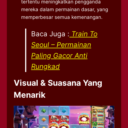
tertentu meningkatkan pengganda
mereka dalam permainan dasar, yang
memperbesar semua kemenangan.
Baca Juga :
Train To
Seoul – Permainan
Paling Gacor Anti
Rungkad
Visual & Suasana Yang
Menarik