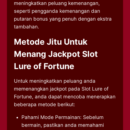
meningkatkan peluang kemenangan,
seperti pengganda kemenangan dan
putaran bonus yang penuh dengan ekstra
tambahan.
Metode Jitu Untuk
Menang Jackpot Slot
Lure of Fortune
Untuk meningkatkan peluang anda
memenangkan jackpot pada Slot Lure of
Fortune, anda dapat mencoba menerapkan
beberapa metode berikut:
Pahami Mode Permainan: Sebelum
bermain, pastikan anda memahami