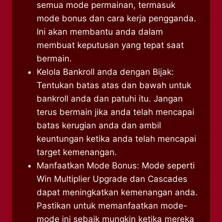
semua mode permainan, termasuk
mode bonus dan cara kerja pengganda.
Ini akan membantu anda dalam
membuat keputusan yang tepat saat
bermain.
Kelola Bankroll anda dengan Bijak:
Tentukan batas atas dan bawah untuk
bankroll anda dan patuhi itu. Jangan
terus bermain jika anda telah mencapai
batas kerugian anda dan ambil
keuntungan ketika anda telah mencapai
target kemenangan.
Manfaatkan Mode Bonus: Mode seperti
Win Multiplier Upgrade dan Cascades
dapat meningkatkan kemenangan anda.
Pastikan untuk memanfaatkan mode-
mode ini sebaik mungkin ketika mereka