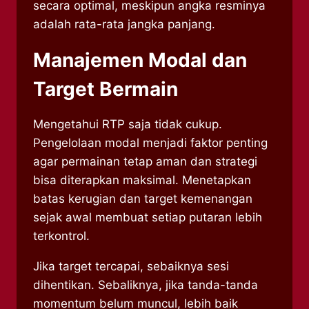
secara optimal, meskipun angka resminya
adalah rata-rata jangka panjang.
Manajemen Modal dan
Target Bermain
Mengetahui RTP saja tidak cukup.
Pengelolaan modal menjadi faktor penting
agar permainan tetap aman dan strategi
bisa diterapkan maksimal. Menetapkan
batas kerugian dan target kemenangan
sejak awal membuat setiap putaran lebih
terkontrol.
Jika target tercapai, sebaiknya sesi
dihentikan. Sebaliknya, jika tanda-tanda
momentum belum muncul, lebih baik