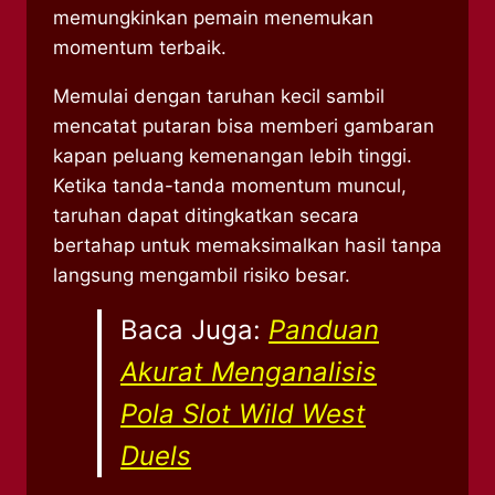
memungkinkan pemain menemukan
momentum terbaik.
Memulai dengan taruhan kecil sambil
mencatat putaran bisa memberi gambaran
kapan peluang kemenangan lebih tinggi.
Ketika tanda-tanda momentum muncul,
taruhan dapat ditingkatkan secara
bertahap untuk memaksimalkan hasil tanpa
langsung mengambil risiko besar.
Baca Juga:
Panduan
Akurat Menganalisis
Pola Slot Wild West
Duels