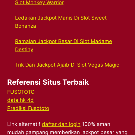
Slot Monkey Warrior
Ledakan Jackpot Manis Di Slot Sweet
Bonanza
Ramalan Jackpot Besar Di Slot Madame
Destiny
Trik Dan Jackpot Ajaib Di Slot Vegas Magic
Referensi Situs Terbaik
FUSOTOTO
data hk 4d
Prediksi Fusototo
Link alternatif
daftar dan login
100% aman
mudah gampang memberikan jackpot besar yang