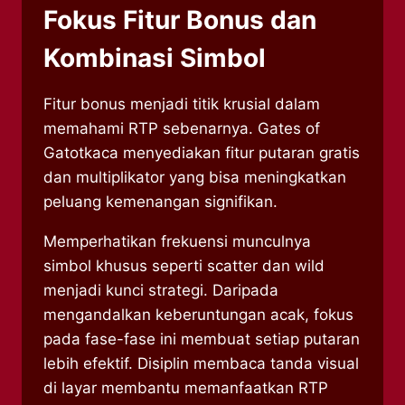
Fokus Fitur Bonus dan
Kombinasi Simbol
Fitur bonus menjadi titik krusial dalam
memahami RTP sebenarnya. Gates of
Gatotkaca menyediakan fitur putaran gratis
dan multiplikator yang bisa meningkatkan
peluang kemenangan signifikan.
Memperhatikan frekuensi munculnya
simbol khusus seperti scatter dan wild
menjadi kunci strategi. Daripada
mengandalkan keberuntungan acak, fokus
pada fase-fase ini membuat setiap putaran
lebih efektif. Disiplin membaca tanda visual
di layar membantu memanfaatkan RTP