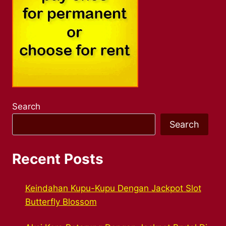
Search
Search
Recent Posts
Keindahan Kupu-Kupu Dengan Jackpot Slot
Butterfly Blossom