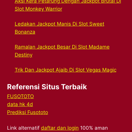
Aksi Kera Petarung Dengan Jackpot Brutal Di
Slot Monkey Warrior
Ledakan Jackpot Manis Di Slot Sweet
Bonanza
Ramalan Jackpot Besar Di Slot Madame
Destiny
Trik Dan Jackpot Ajaib Di Slot Vegas Magic
Referensi Situs Terbaik
FUSOTOTO
data hk 4d
Prediksi Fusototo
Link alternatif
daftar dan login
100% aman