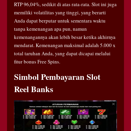
RTP 96,04%, sedikit di atas rata-rata. Slot ini juga
memiliki volatilitas yang tinggi, yang berarti
Anda dapat berputar untuk sementara waktu
tanpa kemenangan apa pun, namun
kemenangannya akan lebih besar ketika akhirnya
mendarat. Kemenangan maksimal adalah 5.000 x
total taruhan Anda, yang dapat dicapai melalui
fitur bonus Free Spins.
Simbol Pembayaran Slot
Reel Banks