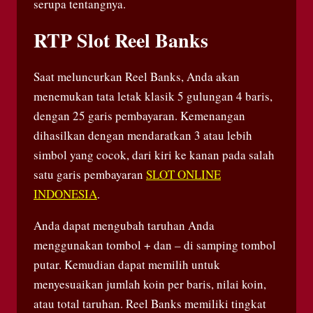
serupa tentangnya.
RTP Slot Reel Banks
Saat meluncurkan Reel Banks, Anda akan
menemukan tata letak klasik 5 gulungan 4 baris,
dengan 25 garis pembayaran. Kemenangan
dihasilkan dengan mendaratkan 3 atau lebih
simbol yang cocok, dari kiri ke kanan pada salah
satu garis pembayaran
SLOT ONLINE
INDONESIA
.
Anda dapat mengubah taruhan Anda
menggunakan tombol + dan – di samping tombol
putar. Kemudian dapat memilih untuk
menyesuaikan jumlah koin per baris, nilai koin,
atau total taruhan. Reel Banks memiliki tingkat