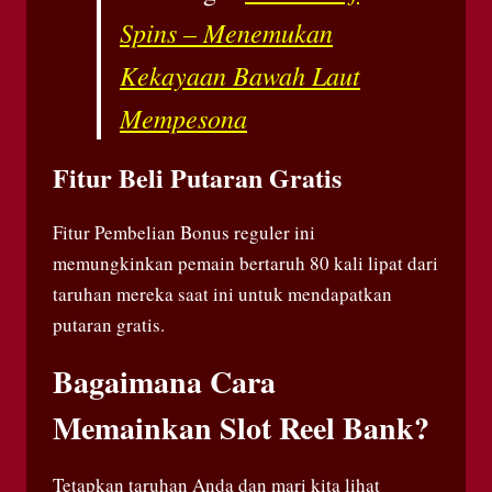
Spins – Menemukan
Kekayaan Bawah Laut
Mempesona
Fitur Beli Putaran Gratis
Fitur Pembelian Bonus reguler ini
memungkinkan pemain bertaruh 80 kali lipat dari
taruhan mereka saat ini untuk mendapatkan
putaran gratis.
Bagaimana Cara
Memainkan Slot Reel Bank?
Tetapkan taruhan Anda dan mari kita lihat