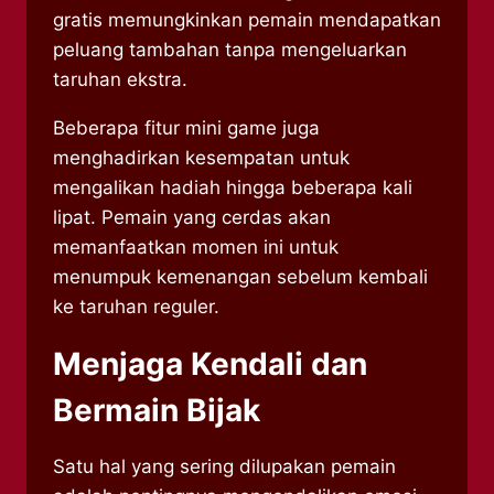
gratis memungkinkan pemain mendapatkan
peluang tambahan tanpa mengeluarkan
taruhan ekstra.
Beberapa fitur mini game juga
menghadirkan kesempatan untuk
mengalikan hadiah hingga beberapa kali
lipat. Pemain yang cerdas akan
memanfaatkan momen ini untuk
menumpuk kemenangan sebelum kembali
ke taruhan reguler.
Menjaga Kendali dan
Bermain Bijak
Satu hal yang sering dilupakan pemain