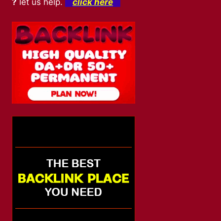
?
let us help.
click here
FORTUNE
SNAKE