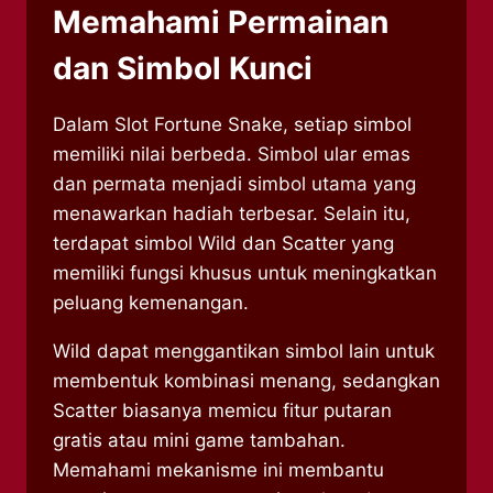
Memahami Permainan
dan Simbol Kunci
Dalam Slot Fortune Snake, setiap simbol
memiliki nilai berbeda. Simbol ular emas
dan permata menjadi simbol utama yang
menawarkan hadiah terbesar. Selain itu,
terdapat simbol Wild dan Scatter yang
memiliki fungsi khusus untuk meningkatkan
peluang kemenangan.
Wild dapat menggantikan simbol lain untuk
membentuk kombinasi menang, sedangkan
Scatter biasanya memicu fitur putaran
gratis atau mini game tambahan.
Memahami mekanisme ini membantu