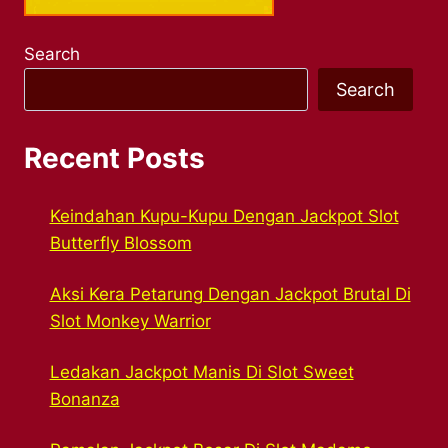
Search
Search
Recent Posts
Keindahan Kupu-Kupu Dengan Jackpot Slot
Butterfly Blossom
Aksi Kera Petarung Dengan Jackpot Brutal Di
Slot Monkey Warrior
Ledakan Jackpot Manis Di Slot Sweet
Bonanza