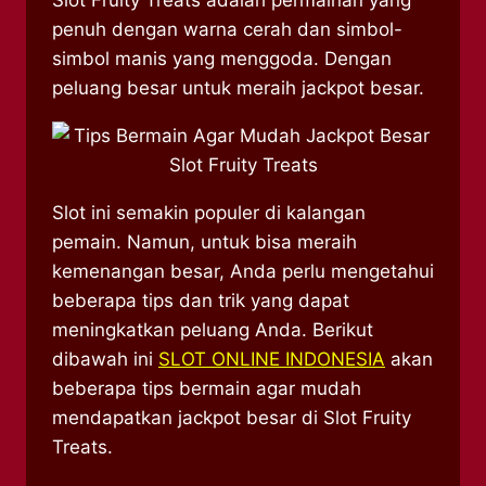
Slot Fruity Treats adalah permainan yang
penuh dengan warna cerah dan simbol-
simbol manis yang menggoda. Dengan
peluang besar untuk meraih jackpot besar.
Slot ini semakin populer di kalangan
pemain. Namun, untuk bisa meraih
kemenangan besar, Anda perlu mengetahui
beberapa tips dan trik yang dapat
meningkatkan peluang Anda. Berikut
dibawah ini
SLOT ONLINE INDONESIA
akan
beberapa tips bermain agar mudah
mendapatkan jackpot besar di Slot Fruity
Treats.