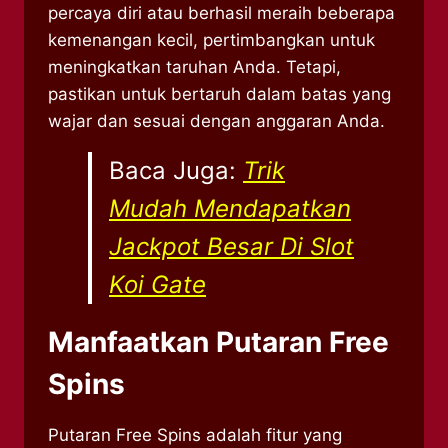
percaya diri atau berhasil meraih beberapa
kemenangan kecil, pertimbangkan untuk
meningkatkan taruhan Anda. Tetapi,
pastikan untuk bertaruh dalam batas yang
wajar dan sesuai dengan anggaran Anda.
Baca Juga:
Trik
Mudah Mendapatkan
Jackpot Besar Di Slot
Koi Gate
Manfaatkan Putaran Free
Spins
Putaran Free Spins adalah fitur yang