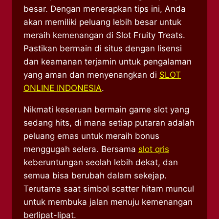
besar. Dengan menerapkan tips ini, Anda
akan memiliki peluang lebih besar untuk
meraih kemenangan di Slot Fruity Treats.
Pastikan bermain di situs dengan lisensi
dan keamanan terjamin untuk pengalaman
yang aman dan menyenangkan di
SLOT
ONLINE INDONESIA
.
Nikmati keseruan bermain game slot yang
sedang hits, di mana setiap putaran adalah
peluang emas untuk meraih bonus
menggugah selera. Bersama
slot qris
keberuntungan seolah lebih dekat, dan
semua bisa berubah dalam sekejap.
Terutama saat simbol scatter hitam muncul
untuk membuka jalan menuju kemenangan
berlipat-lipat.