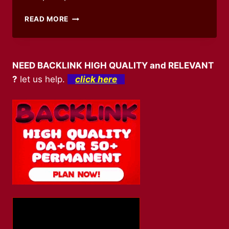
TIPS
READ MORE
BERMAIN
AGAR
MUDAH
JACKPOT
NEED BACKLINK HIGH QUALITY and RELEVANT
BESAR
?
let us help.
click here
SLOT
FRUITY
TREATS