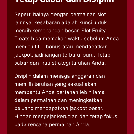
Seperti halnya dengan permainan slot
lainnya, kesabaran adalah kunci untuk
meraih kemenangan besar. Slot Fruity
Treats bisa memakan waktu sebelum Anda
memicu fitur bonus atau mendapatkan
jackpot, jadi jangan terburu-buru. Tetap
sabar dan ikuti strategi taruhan Anda.
Disiplin dalam menjaga anggaran dan
memilih taruhan yang sesuai akan
membantu Anda bertahan lebih lama
dalam permainan dan meningkatkan
peluang mendapatkan jackpot besar.
Hindari mengejar kerugian dan tetap fokus
pada rencana permainan Anda.