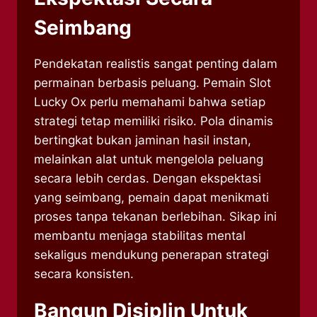
Seimbang
Pendekatan realistis sangat penting dalam
permainan berbasis peluang. Pemain Slot
Lucky Ox perlu memahami bahwa setiap
strategi tetap memiliki risiko. Pola dinamis
bertingkat bukan jaminan hasil instan,
melainkan alat untuk mengelola peluang
secara lebih cerdas. Dengan ekspektasi
yang seimbang, pemain dapat menikmati
proses tanpa tekanan berlebihan. Sikap ini
membantu menjaga stabilitas mental
sekaligus mendukung penerapan strategi
secara konsisten.
Bangun Disiplin Untuk