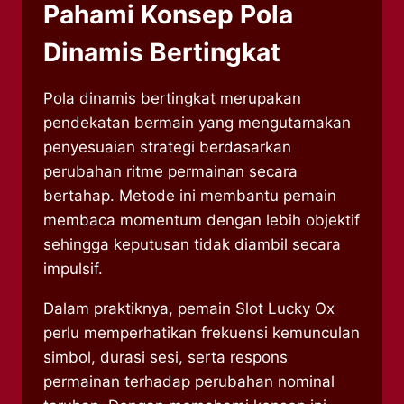
Pahami Konsep Pola
Dinamis Bertingkat
Pola dinamis bertingkat merupakan
pendekatan bermain yang mengutamakan
penyesuaian strategi berdasarkan
perubahan ritme permainan secara
bertahap. Metode ini membantu pemain
membaca momentum dengan lebih objektif
sehingga keputusan tidak diambil secara
impulsif.
Dalam praktiknya, pemain Slot Lucky Ox
perlu memperhatikan frekuensi kemunculan
simbol, durasi sesi, serta respons
permainan terhadap perubahan nominal