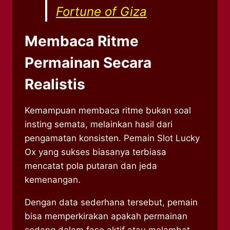
Fortune of Giza
Membaca Ritme
Permainan Secara
Realistis
Kemampuan membaca ritme bukan soal
insting semata, melainkan hasil dari
pengamatan konsisten. Pemain Slot Lucky
Ox yang sukses biasanya terbiasa
mencatat pola putaran dan jeda
kemenangan.
Dengan data sederhana tersebut, pemain
bisa memperkirakan apakah permainan