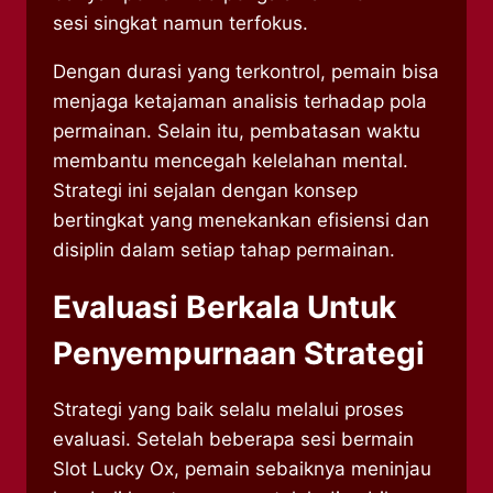
sesi singkat namun terfokus.
Dengan durasi yang terkontrol, pemain bisa
menjaga ketajaman analisis terhadap pola
permainan. Selain itu, pembatasan waktu
membantu mencegah kelelahan mental.
Strategi ini sejalan dengan konsep
bertingkat yang menekankan efisiensi dan
disiplin dalam setiap tahap permainan.
Evaluasi Berkala Untuk
Penyempurnaan Strategi
Strategi yang baik selalu melalui proses
evaluasi. Setelah beberapa sesi bermain
Slot Lucky Ox, pemain sebaiknya meninjau