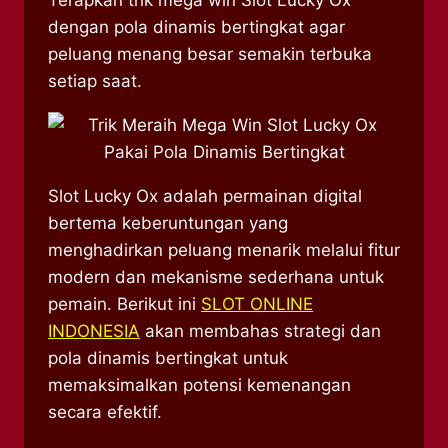
Terapkan trik mega win Slot Lucky Ox
dengan pola dinamis bertingkat agar
peluang menang besar semakin terbuka
setiap saat.
Slot Lucky Ox adalah permainan digital
bertema keberuntungan yang
menghadirkan peluang menarik melalui fitur
modern dan mekanisme sederhana untuk
pemain. Berikut ini
SLOT ONLINE
INDONESIA
akan membahas strategi dan
pola dinamis bertingkat untuk
memaksimalkan potensi kemenangan
secara efektif.