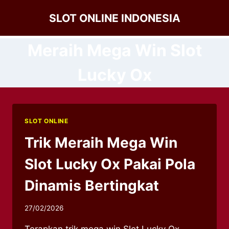
Skip
SLOT ONLINE INDONESIA
to
content
Meraih Mega Win Slot
Lucky Ox
SLOT ONLINE
Trik Meraih Mega Win
Slot Lucky Ox Pakai Pola
Dinamis Bertingkat
27/02/2026