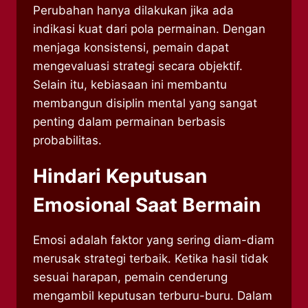
Perubahan hanya dilakukan jika ada
indikasi kuat dari pola permainan. Dengan
menjaga konsistensi, pemain dapat
mengevaluasi strategi secara objektif.
Selain itu, kebiasaan ini membantu
membangun disiplin mental yang sangat
penting dalam permainan berbasis
probabilitas.
Hindari Keputusan
Emosional Saat Bermain
Emosi adalah faktor yang sering diam-diam
merusak strategi terbaik. Ketika hasil tidak
sesuai harapan, pemain cenderung
mengambil keputusan terburu-buru. Dalam