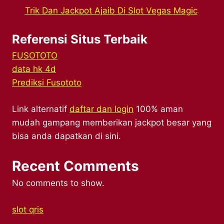
Trik Dan Jackpot Ajaib Di Slot Vegas Magic
Referensi Situs Terbaik
FUSOTOTO
data hk 4d
Prediksi Fusototo
Link alternatif
daftar dan login
100% aman
mudah gampang memberikan jackpot besar yang
bisa anda dapatkan di sini.
Recent Comments
No comments to show.
slot qris