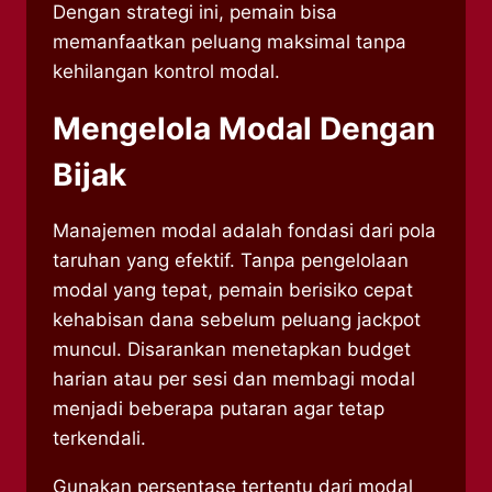
Dengan strategi ini, pemain bisa
memanfaatkan peluang maksimal tanpa
kehilangan kontrol modal.
Mengelola Modal Dengan
Bijak
Manajemen modal adalah fondasi dari pola
taruhan yang efektif. Tanpa pengelolaan
modal yang tepat, pemain berisiko cepat
kehabisan dana sebelum peluang jackpot
muncul. Disarankan menetapkan budget
harian atau per sesi dan membagi modal
menjadi beberapa putaran agar tetap
terkendali.
Gunakan persentase tertentu dari modal