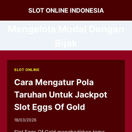
Skip
SLOT ONLINE INDONESIA
to
content
Mengelola Modal Dengan
Bijak
SLOT ONLINE
Cara Mengatur Pola
Taruhan Untuk Jackpot
Slot Eggs Of Gold
18/03/2026