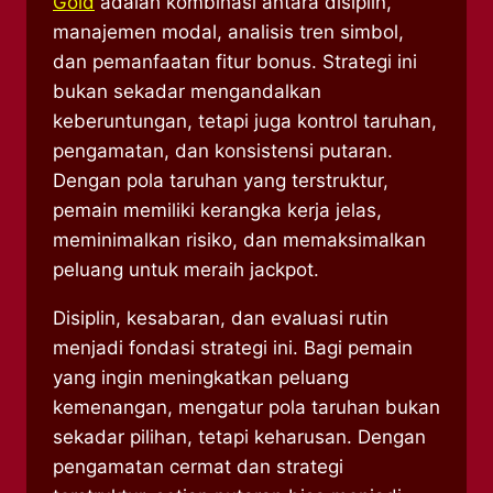
Gold
adalah kombinasi antara disiplin,
manajemen modal, analisis tren simbol,
dan pemanfaatan fitur bonus. Strategi ini
bukan sekadar mengandalkan
keberuntungan, tetapi juga kontrol taruhan,
pengamatan, dan konsistensi putaran.
Dengan pola taruhan yang terstruktur,
pemain memiliki kerangka kerja jelas,
meminimalkan risiko, dan memaksimalkan
peluang untuk meraih jackpot.
Disiplin, kesabaran, dan evaluasi rutin
menjadi fondasi strategi ini. Bagi pemain
yang ingin meningkatkan peluang
kemenangan, mengatur pola taruhan bukan
sekadar pilihan, tetapi keharusan. Dengan
pengamatan cermat dan strategi