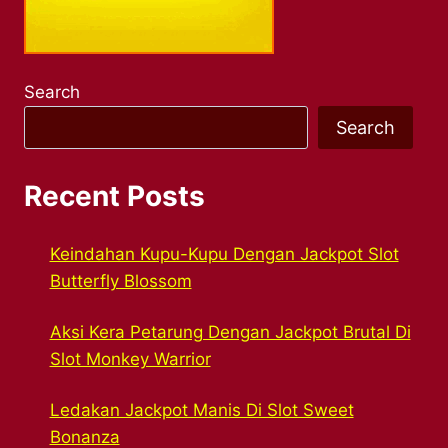
Search
Search
Recent Posts
Keindahan Kupu-Kupu Dengan Jackpot Slot
Butterfly Blossom
Aksi Kera Petarung Dengan Jackpot Brutal Di
Slot Monkey Warrior
Ledakan Jackpot Manis Di Slot Sweet
Bonanza