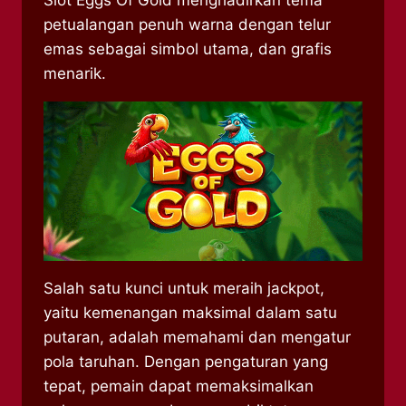
Slot Eggs Of Gold menghadirkan tema
petualangan penuh warna dengan telur
emas sebagai simbol utama, dan grafis
menarik.
Salah satu kunci untuk meraih jackpot,
yaitu kemenangan maksimal dalam satu
putaran, adalah memahami dan mengatur
pola taruhan. Dengan pengaturan yang
tepat, pemain dapat memaksimalkan