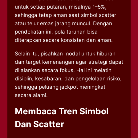
untuk setiap putaran, misalnya 1–5%,
sehingga tetap aman saat simbol scatter
atau telur emas jarang muncul. Dengan
pendekatan ini, pola taruhan bisa
diterapkan secara konsisten dan aman.
Selain itu, pisahkan modal untuk hiburan
dan target kemenangan agar strategi dapat
dijalankan secara fokus. Hal ini melatih
disiplin, kesabaran, dan pengelolaan risiko,
sehingga peluang jackpot meningkat
secara alami.
Membaca Tren Simbol
Dan Scatter