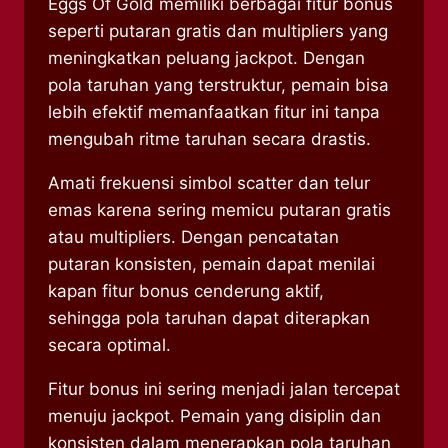
Eggs Of Gold memiliki berbagai fitur bonus
seperti putaran gratis dan multipliers yang
meningkatkan peluang jackpot. Dengan
pola taruhan yang terstruktur, pemain bisa
lebih efektif memanfaatkan fitur ini tanpa
mengubah ritme taruhan secara drastis.
Amati frekuensi simbol scatter dan telur
emas karena sering memicu putaran gratis
atau multipliers. Dengan pencatatan
putaran konsisten, pemain dapat menilai
kapan fitur bonus cenderung aktif,
sehingga pola taruhan dapat diterapkan
secara optimal.
Fitur bonus ini sering menjadi jalan tercepat
menuju jackpot. Pemain yang disiplin dan
konsisten dalam menerapkan pola taruhan