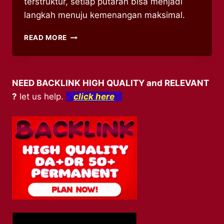
terstruktur, setiap putaran bisa menjadi
langkah menuju kemenangan maksimal.
CARA
READ MORE
MENGATUR
POLA
TARUHAN
UNTUK
NEED BACKLINK HIGH QUALITY and RELEVANT
JACKPOT
?
let us help.
click here
SLOT
EGGS
OF
GOLD