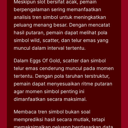
Meskipun slot bersifat acak, pemain
berpengalaman sering memanfaatkan
analisis tren simbol untuk meningkatkan
peluang menang besar. Dengan mencatat
hasil putaran, pemain dapat melihat pola
simbol wild, scatter, dan telur emas yang
muncul dalam interval tertentu.
Dalam Eggs Of Gold, scatter dan simbol
telur emas cenderung muncul pada momen
tertentu. Dengan pola taruhan terstruktur,
pemain dapat menyesuaikan ritme putaran
agar momen simbol penting ini
dimanfaatkan secara maksimal.
Membaca tren simbol bukan soal
memprediksi hasil secara mutlak, tetapi
memaksimalkan peluang berdasarkan data