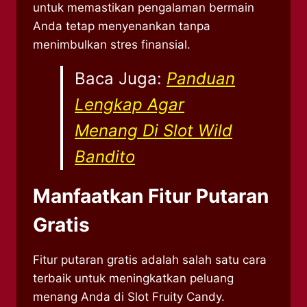
untuk memastikan pengalaman bermain
Anda tetap menyenankan tanpa
menimbulkan stres finansial.
Baca Juga:
Panduan
Lengkap Agar
Menang Di Slot Wild
Bandito
Manfaatkan Fitur Putaran
Gratis
Fitur putaran gratis adalah salah satu cara
terbaik untuk meningkatkan peluang
menang Anda di Slot Fruity Candy.