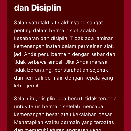
dan Disiplin
Salah satu taktik terakhir yang sangat
penting dalam bermain slot adalah
kesabaran dan disiplin. Tidak ada jaminan
kemenangan instan dalam permainan slot,
jadi Anda perlu bermain dengan sabar dan
tidak terbawa emosi. Jika Anda merasa
tidak beruntung, beristirahatlah sejenak
dan kembali bermain dengan kepala yang
lebih jernih.
Selain itu, disiplin juga berarti tidak tergoda
untuk terus bermain setelah mencapai
kemenangan besar atau kekalahan besar.
Menetapkan waktu bermain yang terbatas
dan mematuhi aturan anggaran yang