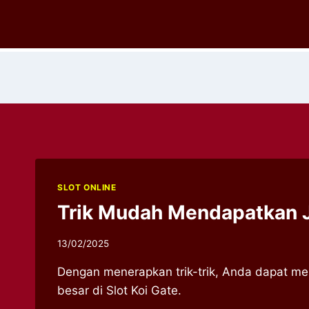
Skip
to
content
SLOT ONLINE
Trik Mudah Mendapatkan Ja
13/02/2025
Dengan menerapkan trik-trik, Anda dapat me
besar di Slot Koi Gate.