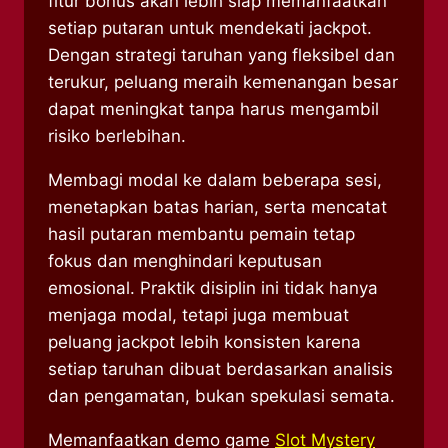
fitur bonus akan lebih siap memanfaatkan
setiap putaran untuk mendekati jackpot.
Dengan strategi taruhan yang fleksibel dan
terukur, peluang meraih kemenangan besar
dapat meningkat tanpa harus mengambil
risiko berlebihan.
Membagi modal ke dalam beberapa sesi,
menetapkan batas harian, serta mencatat
hasil putaran membantu pemain tetap
fokus dan menghindari keputusan
emosional. Praktik disiplin ini tidak hanya
menjaga modal, tetapi juga membuat
peluang jackpot lebih konsisten karena
setiap taruhan dibuat berdasarkan analisis
dan pengamatan, bukan spekulasi semata.
Memanfaatkan demo game
Slot Mystery