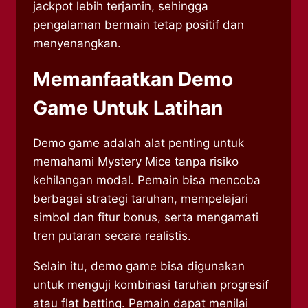
jackpot lebih terjamin, sehingga
pengalaman bermain tetap positif dan
menyenangkan.
Memanfaatkan Demo
Game Untuk Latihan
Demo game adalah alat penting untuk
memahami Mystery Mice tanpa risiko
kehilangan modal. Pemain bisa mencoba
berbagai strategi taruhan, mempelajari
simbol dan fitur bonus, serta mengamati
tren putaran secara realistis.
Selain itu, demo game bisa digunakan
untuk menguji kombinasi taruhan progresif
atau flat betting. Pemain dapat menilai