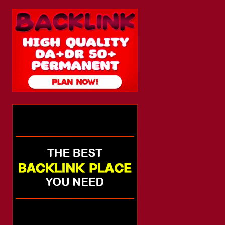
TERJAMIN