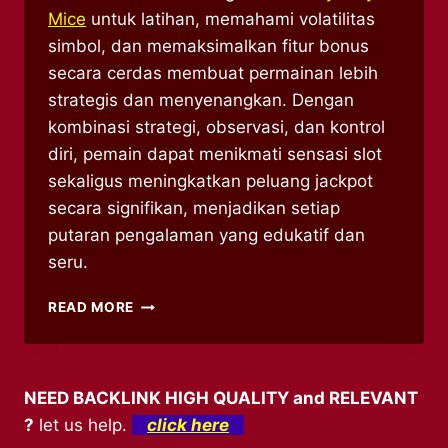
Mice
untuk latihan, memahami volatilitas
simbol, dan memaksimalkan fitur bonus
secara cerdas membuat permainan lebih
strategis dan menyenangkan. Dengan
kombinasi strategi, observasi, dan kontrol
diri, pemain dapat menikmati sensasi slot
sekaligus meningkatkan peluang jackpot
secara signifikan, menjadikan setiap
putaran pengalaman yang edukatif dan
seru.
STRATEGI
READ MORE
AGAR
JACKPOT
SLOT
MYSTERY
NEED BACKLINK HIGH QUALITY and RELEVANT
MICE
?
let us help.
click here
ONLINE