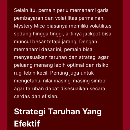
Selain itu, pemain perlu memahami garis
pembayaran dan volatilitas permainan.
Mystery Mice biasanya memiliki volatilitas
sedang hingga tinggi, artinya jackpot bisa
muncul besar tetapi jarang. Dengan
memahami dasar ini, pemain bisa
menyesuaikan taruhan dan strategi agar
peluang menang lebih optimal dan risiko
rugi lebih kecil. Penting juga untuk
mengetahui nilai masing-masing simbol
agar taruhan dapat disesuaikan secara
cerdas dan efisien.
Strategi Taruhan Yang
Efektif