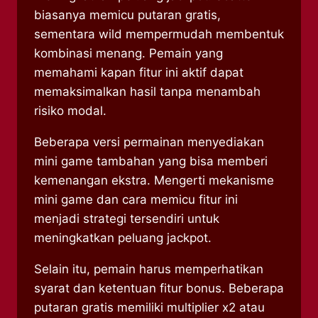
biasanya memicu putaran gratis,
sementara wild mempermudah membentuk
kombinasi menang. Pemain yang
memahami kapan fitur ini aktif dapat
memaksimalkan hasil tanpa menambah
risiko modal.
Beberapa versi permainan menyediakan
mini game tambahan yang bisa memberi
kemenangan ekstra. Mengerti mekanisme
mini game dan cara memicu fitur ini
menjadi strategi tersendiri untuk
meningkatkan peluang jackpot.
Selain itu, pemain harus memperhatikan
syarat dan ketentuan fitur bonus. Beberapa
putaran gratis memiliki multiplier x2 atau