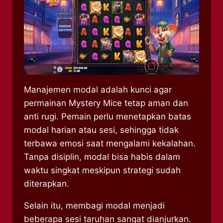
Manajemen modal adalah kunci agar
permainan Mystery Mice tetap aman dan
anti rugi. Pemain perlu menetapkan batas
modal harian atau sesi, sehingga tidak
terbawa emosi saat mengalami kekalahan.
Tanpa disiplin, modal bisa habis dalam
waktu singkat meskipun strategi sudah
diterapkan.
Selain itu, membagi modal menjadi
beberapa sesi taruhan sangat dianjurkan.