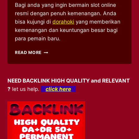
Bagi anda yang ingin bermain slot online
resmi dengan penuh kemenangan. Anda
bisa kujungi di
dorahoki
yang memberikan
kemenangan dan keuntungan besar bagi
para pemain baru.
CARA
READ MORE
AGAR
MENANG
BESAR
DI
NEED BACKLINK HIGH QUALITY and RELEVANT
SLOT
?
let us help.
click here
LUCKY
NEKO