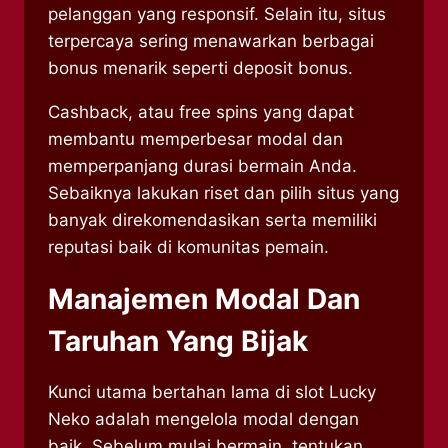
pelanggan yang responsif. Selain itu, situs
terpercaya sering menawarkan berbagai
bonus menarik seperti deposit bonus.
Cashback, atau free spins yang dapat
membantu memperbesar modal dan
memperpanjang durasi bermain Anda.
Sebaiknya lakukan riset dan pilih situs yang
banyak direkomendasikan serta memiliki
reputasi baik di komunitas pemain.
Manajemen Modal Dan
Taruhan Yang Bijak
Kunci utama bertahan lama di slot Lucky
Neko adalah mengelola modal dengan
baik. Sebelum mulai bermain, tentukan