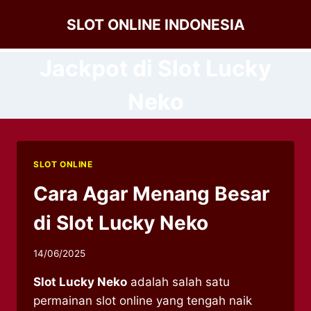
Skip
SLOT ONLINE INDONESIA
to
content
Jackpot di Slot Lucky
Neko
SLOT ONLINE
Cara Agar Menang Besar
di Slot Lucky Neko
14/06/2025
Slot Lucky Neko
adalah salah satu
permainan slot online yang tengah naik