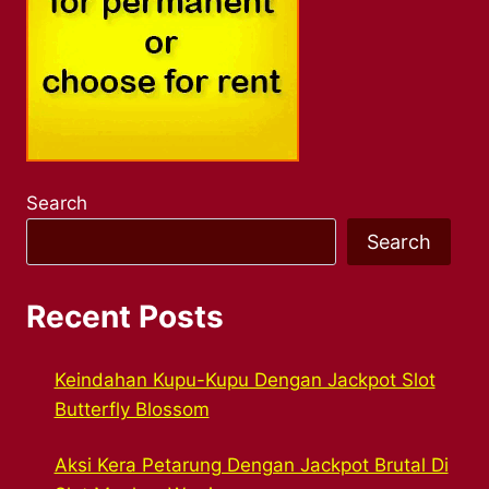
Search
Search
Recent Posts
Keindahan Kupu-Kupu Dengan Jackpot Slot
Butterfly Blossom
Aksi Kera Petarung Dengan Jackpot Brutal Di