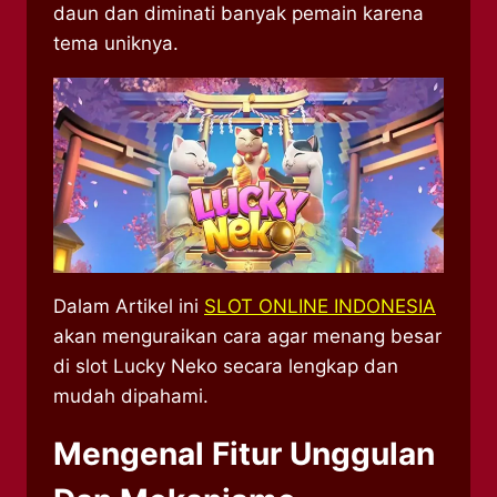
daun dan diminati banyak pemain karena
tema uniknya.
Dalam Artikel ini
SLOT ONLINE INDONESIA
akan menguraikan cara agar menang besar
di slot Lucky Neko secara lengkap dan
mudah dipahami.
Mengenal Fitur Unggulan