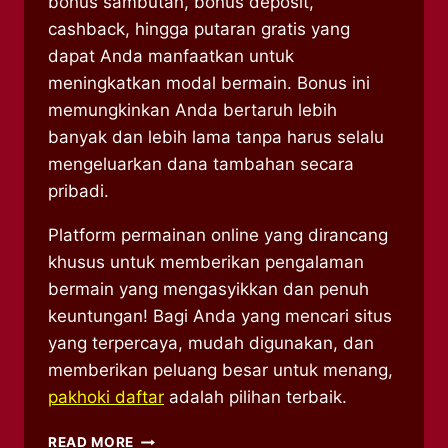
bonus sambutan, bonus deposit,
cashback, hingga putaran gratis yang
dapat Anda manfaatkan untuk
meningkatkan modal bermain. Bonus ini
memungkinkan Anda bertaruh lebih
banyak dan lebih lama tanpa harus selalu
mengeluarkan dana tambahan secara
pribadi.
Platform permainan online yang dirancang
khusus untuk memberikan pengalaman
bermain yang mengasyikkan dan penuh
keuntungan! Bagi Anda yang mencari situs
yang terpercaya, mudah digunakan, dan
memberikan peluang besar untuk menang,
pakhoki daftar
adalah pilihan terbaik.
CARA
READ MORE