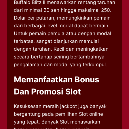
Buffalo Blitz II menawarkan rentang taruhan
dari minimal 20 sen hingga maksimal 250.
Dolar per putaran, memungkinkan pemain
dari berbagai level modal dapat bermain.
Untuk pemain pemula atau dengan modal
terbatas, sangat dianjurkan memulai
dengan taruhan. Kecil dan meningkatkan
secara bertahap seiring bertambahnya
pengalaman dan modal yang terkumpul.
Memanfaatkan Bonus
Dan Promosi Slot
Kesuksesan meraih jackpot juga banyak
bergantung pada pemilihan Slot online
yang tepat. Banyak Slot menawarkan