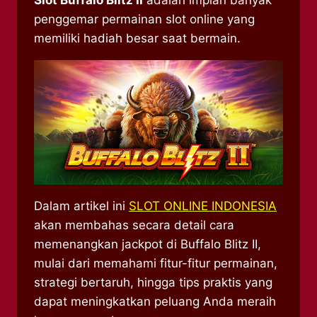
Slot Buffalo Blitz II
adalah impian banyak
penggemar permainan slot online yang
memiliki hadiah besar saat bermain.
Dalam artikel ini
SLOT ONLINE INDONESIA
akan membahas secara detail cara
memenangkan jackpot di Buffalo Blitz II,
mulai dari memahami fitur-fitur permainan,
strategi bertaruh, hingga tips praktis yang
dapat meningkatkan peluang Anda meraih