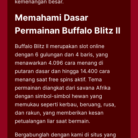
kemenangan besar.
Memahami Dasar
Permainan Buffalo Blitz II
Buffalo Blitz II merupakan slot online
dengan 6 gulungan dan 4 baris, yang
menawarkan 4.096 cara menang di
putaran dasar dan hingga 14.400 cara
menang saat free spins aktif. Tema
permainan diangkat dari savana Afrika
dengan simbol-simbol hewan yang
memukau seperti kerbau, beruang, rusa,
dan rakun, yang memberikan kesan
petualangan liar saat bermain.
Bergabunglah dengan kami di situs yang