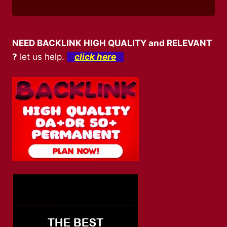
MEMENANGKAN
JACKPOT
DI
SLOT
NEED BACKLINK HIGH QUALITY and RELEVANT
BUFFALO
?
let us help.
click here
BLITZ
II