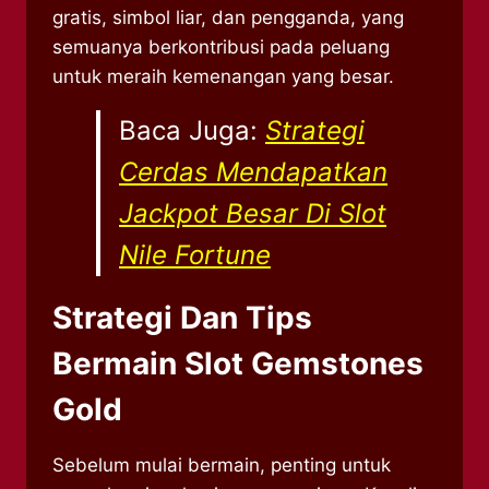
gratis, simbol liar, dan pengganda, yang
semuanya berkontribusi pada peluang
untuk meraih kemenangan yang besar.
Baca Juga:
Strategi
Cerdas Mendapatkan
Jackpot Besar Di Slot
Nile Fortune
Strategi Dan Tips
Bermain Slot Gemstones
Gold
Sebelum mulai bermain, penting untuk