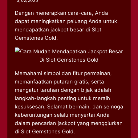
13/02/2025
Dengan menerapkan cara-cara, Anda
dapat meningkatkan peluang Anda untuk
mendapatkan jackpot besar di Slot
Gemstones Gold.
Memahami simbol dan fitur permainan,
memanfaatkan putaran gratis, serta
mengatur taruhan dengan bijak adalah
langkah-langkah penting untuk meraih
kesuksesan. Selamat bermain, dan semoga
keberuntungan selalu menyertai Anda
dalam pencarian jackpot yang menggiurkan
di Slot Gemstones Gold.