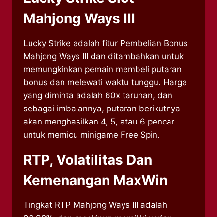
Mahjong Ways III
Lucky Strike adalah fitur Pembelian Bonus
Mahjong Ways III dan ditambahkan untuk
memungkinkan pemain membeli putaran
bonus dan melewati waktu tunggu. Harga
yang diminta adalah 60x taruhan, dan
sebagai imbalannya, putaran berikutnya
akan menghasilkan 4, 5, atau 6 pencar
untuk memicu minigame Free Spin.
RTP, Volatilitas Dan
Kemenangan MaxWin
Tingkat RTP Mahjong Ways III adalah