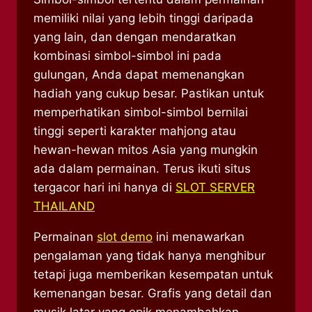
memiliki nilai yang lebih tinggi daripada
yang lain, dan dengan mendaratkan
kombinasi simbol-simbol ini pada
gulungan, Anda dapat memenangkan
hadiah yang cukup besar. Pastikan untuk
memperhatikan simbol-simbol bernilai
tinggi seperti karakter mahjong atau
hewan-hewan mitos Asia yang mungkin
ada dalam permainan. Terus ikuti situs
tergacor hari ini hanya di
SLOT SERVER
THAILAND
Permainan
slot demo
ini menawarkan
pengalaman yang tidak hanya menghibur
tetapi juga memberikan kesempatan untuk
kemenangan besar. Grafis yang detail dan