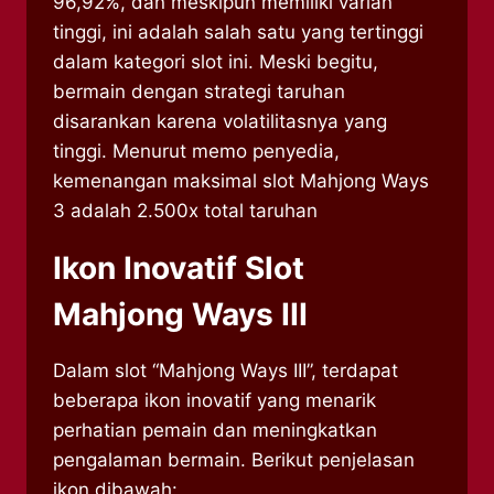
96,92%, dan meskipun memiliki varian
tinggi, ini adalah salah satu yang tertinggi
dalam kategori slot ini. Meski begitu,
bermain dengan strategi taruhan
disarankan karena volatilitasnya yang
tinggi. Menurut memo penyedia,
kemenangan maksimal slot Mahjong Ways
3 adalah 2.500x total taruhan
Ikon Inovatif Slot
Mahjong Ways III
Dalam slot “Mahjong Ways III”, terdapat
beberapa ikon inovatif yang menarik
perhatian pemain dan meningkatkan
pengalaman bermain. Berikut penjelasan
ikon dibawah: