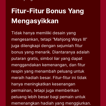
Fitur-Fitur Bonus Yang
Mengasyikkan
Tidak hanya memiliki desain yang
mengesankan, tetapi “Mahjong Ways III”
juga dilengkapi dengan sejumlah fitur
bonus yang menarik. Diantaranya adalah
putaran gratis, simbol liar yang dapat
menggandakan kemenangan, dan fitur
respin yang menambah peluang untuk
meraih hadiah besar. Fitur-fitur ini tidak
hanya meningkatkan kesenangan
permainan, tetapi juga memberikan
peluang lebih besar bagi pemain untuk
memenangkan hadiah yang menggiurkan.