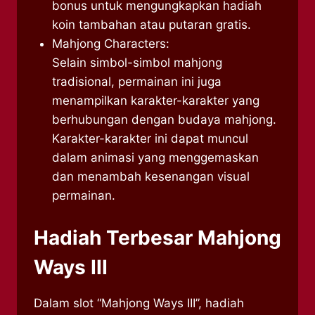
bonus untuk mengungkapkan hadiah
koin tambahan atau putaran gratis.
Mahjong Characters:
Selain simbol-simbol mahjong
tradisional, permainan ini juga
menampilkan karakter-karakter yang
berhubungan dengan budaya mahjong.
Karakter-karakter ini dapat muncul
dalam animasi yang menggemaskan
dan menambah kesenangan visual
permainan.
Hadiah Terbesar Mahjong
Ways III
Dalam slot “Mahjong Ways III”, hadiah