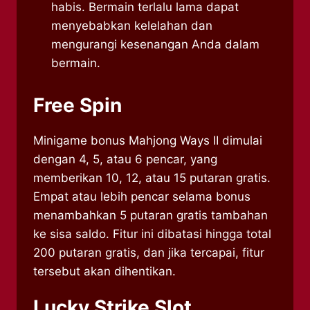
habis. Bermain terlalu lama dapat
menyebabkan kelelahan dan
mengurangi kesenangan Anda dalam
bermain.
Free Spin
Minigame bonus Mahjong Ways II dimulai
dengan 4, 5, atau 6 pencar, yang
memberikan 10, 12, atau 15 putaran gratis.
Empat atau lebih pencar selama bonus
menambahkan 5 putaran gratis tambahan
ke sisa saldo. Fitur ini dibatasi hingga total
200 putaran gratis, dan jika tercapai, fitur
tersebut akan dihentikan.
Lucky Strike Slot