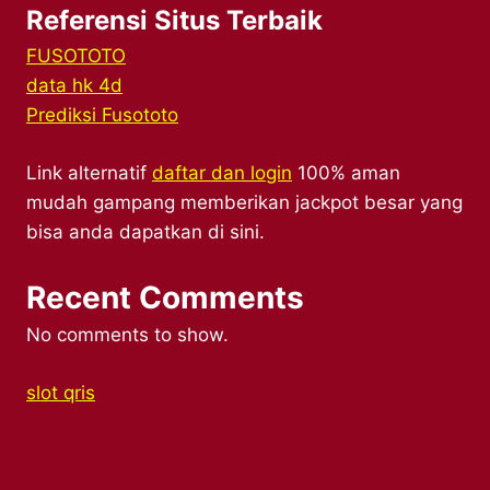
Referensi Situs Terbaik
FUSOTOTO
data hk 4d
Prediksi Fusototo
Link alternatif
daftar dan login
100% aman
mudah gampang memberikan jackpot besar yang
bisa anda dapatkan di sini.
Recent Comments
No comments to show.
slot qris