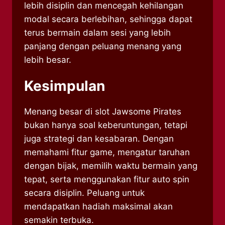
lebih disiplin dan mencegah kehilangan
modal secara berlebihan, sehingga dapat
terus bermain dalam sesi yang lebih
panjang dengan peluang menang yang
lebih besar.
Kesimpulan
Menang besar di slot Jawsome Pirates
bukan hanya soal keberuntungan, tetapi
juga strategi dan kesabaran. Dengan
memahami fitur game, mengatur taruhan
dengan bijak, memilih waktu bermain yang
tepat, serta menggunakan fitur auto spin
secara disiplin. Peluang untuk
mendapatkan hadiah maksimal akan
semakin terbuka.