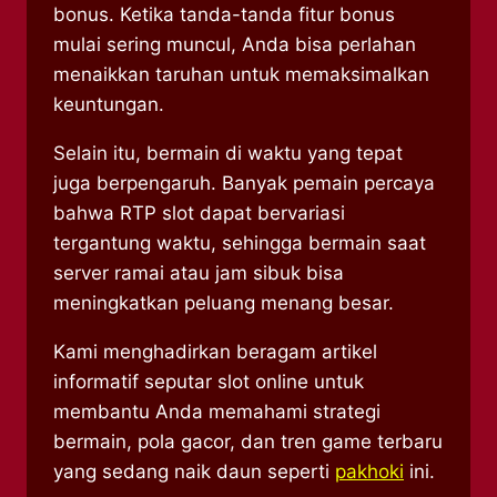
bonus. Ketika tanda-tanda fitur bonus
mulai sering muncul, Anda bisa perlahan
menaikkan taruhan untuk memaksimalkan
keuntungan.
Selain itu, bermain di waktu yang tepat
juga berpengaruh. Banyak pemain percaya
bahwa RTP slot dapat bervariasi
tergantung waktu, sehingga bermain saat
server ramai atau jam sibuk bisa
meningkatkan peluang menang besar.
Kami menghadirkan beragam artikel
informatif seputar slot online untuk
membantu Anda memahami strategi
bermain, pola gacor, dan tren game terbaru
yang sedang naik daun seperti
pakhoki
ini.