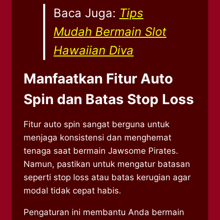
Baca Juga:
Tips
Mudah Bermain Slot
Hawaiian Diva
Manfaatkan Fitur Auto
Spin dan Batas Stop Loss
Fitur auto spin sangat berguna untuk
menjaga konsistensi dan menghemat
tenaga saat bermain Jawsome Pirates.
Namun, pastikan untuk mengatur batasan
seperti stop loss atau batas kerugian agar
modal tidak cepat habis.
Pengaturan ini membantu Anda bermain