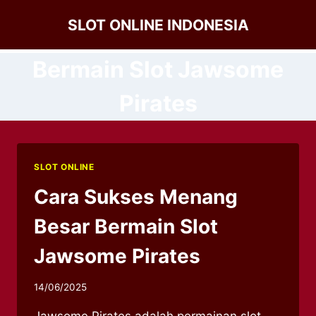
Skip
SLOT ONLINE INDONESIA
to
content
Bermain Slot Jawsome
Pirates
SLOT ONLINE
Cara Sukses Menang
Besar Bermain Slot
Jawsome Pirates
14/06/2025