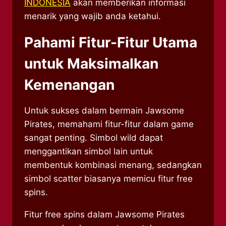
INDONESIA
akan memberikan informasi
menarik yang wajib anda ketahui.
Pahami Fitur-Fitur Utama
untuk Maksimalkan
Kemenangan
Untuk sukses dalam bermain Jawsome
Pirates, memahami fitur-fitur dalam game
sangat penting. Simbol wild dapat
menggantikan simbol lain untuk
membentuk kombinasi menang, sedangkan
simbol scatter biasanya memicu fitur free
spins.
Fitur free spins dalam Jawsome Pirates