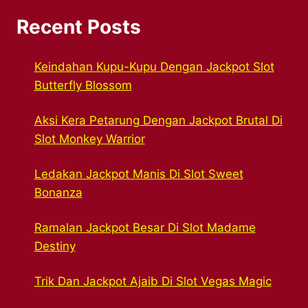
Recent Posts
Keindahan Kupu-Kupu Dengan Jackpot Slot
Butterfly Blossom
Aksi Kera Petarung Dengan Jackpot Brutal Di
Slot Monkey Warrior
Ledakan Jackpot Manis Di Slot Sweet
Bonanza
Ramalan Jackpot Besar Di Slot Madame
Destiny
Trik Dan Jackpot Ajaib Di Slot Vegas Magic