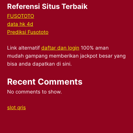
Referensi Situs Terbaik
FUSOTOTO
data hk 4d
Prediksi Fusototo
Link alternatif
daftar dan login
100% aman
mudah gampang memberikan jackpot besar yang
bisa anda dapatkan di sini.
Recent Comments
No comments to show.
slot qris