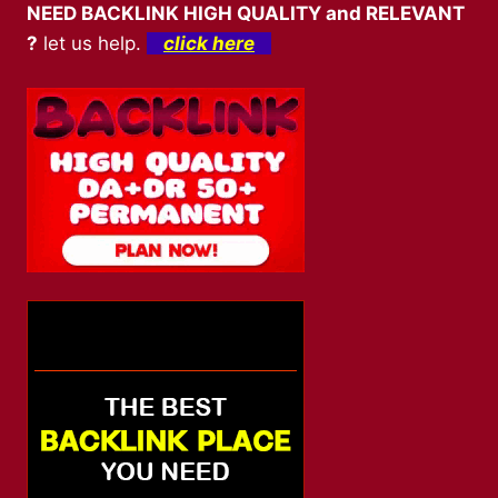
DI
NEED BACKLINK HIGH QUALITY and RELEVANT
SLOT
?
let us help.
click here
RAGING
RHINO