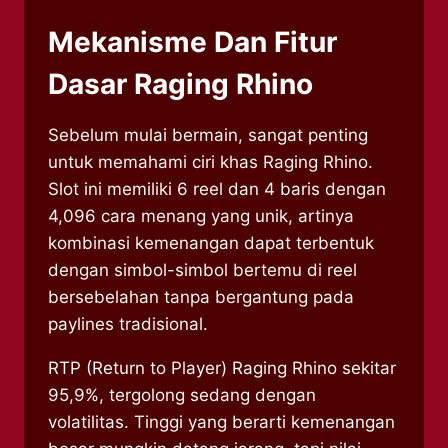
Mekanisme Dan Fitur
Dasar Raging Rhino
Sebelum mulai bermain, sangat penting
untuk memahami ciri khas Raging Rhino.
Slot ini memiliki 6 reel dan 4 baris dengan
4,096 cara menang yang unik, artinya
kombinasi kemenangan dapat terbentuk
dengan simbol-simbol bertemu di reel
bersebelahan tanpa bergantung pada
paylines tradisional.
RTP (Return to Player) Raging Rhino sekitar
95,9%, tergolong sedang dengan
volatilitas. Tinggi yang berarti kemenangan