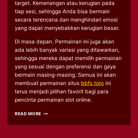
target. Kemenangan atau kerugian pada
tiap sesi, sehingga Anda bisa bermain
secara terencana dan menghindari emosi
yang dapat menyebabkan kerugian besar.
Di masa depan. Permainan ini juga akan
ada lebih banyak variasi yang ditawarkan,
sehingga mereka dapat memilih permainan
yang sesuai dengan preferensi dan gaya
bermain masing-masing. Semua ini akan
membuat permainan situs
bbfs toto
ini
terus menjadi pilihan favorit bagi para
pencinta permainan slot online.
CARA
READ MORE
JITU
MENANG
BESAR