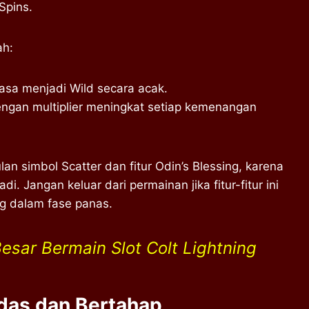
Spins.
ah:
asa menjadi Wild secara acak.
engan multiplier meningkat setiap kemenangan
 simbol Scatter dan fitur Odin’s Blessing, karena
di. Jangan keluar dari permainan jika fitur-fitur ini
g dalam fase panas.
esar Bermain Slot Colt Lightning
das dan Bertahap