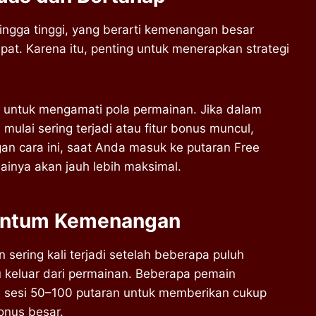
 hingga tinggi, yang berarti kemenangan besar
pat. Karena itu, penting untuk menerapkan strategi
g untuk mengamati pola permainan. Jika dalam
lai sering terjadi atau fitur bonus muncul,
an cara ini, saat Anda masuk ke putaran Free
ainya akan jauh lebih maksimal.
mentum Kemenangan
 sering kali terjadi setelah beberapa puluh
ru keluar dari permainan. Beberapa pemain
sesi 50–100 putaran untuk memberikan cukup
onus besar.