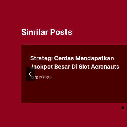
Similar Posts
Strategi Cerdas Mendapatkan
Jackpot Besar Di Slot Aeronauts
13/02/2025