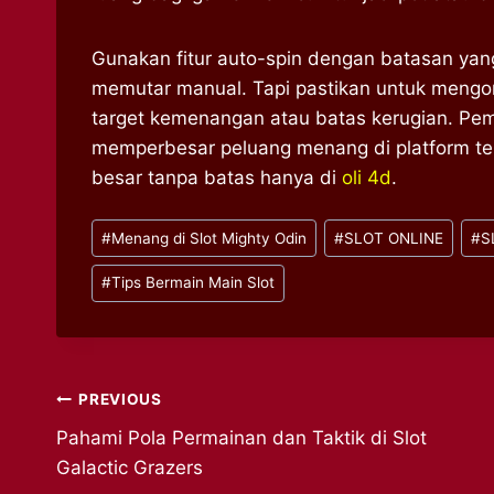
Gunakan fitur auto-spin dengan batasan yang
memutar manual. Tapi pastikan untuk mengo
target kemenangan atau batas kerugian. Pe
memperbesar peluang menang di platform te
besar tanpa batas hanya di
oli 4d
.
Post
#
Menang di Slot Mighty Odin
#
SLOT ONLINE
#
S
Tags:
#
Tips Bermain Main Slot
Post
PREVIOUS
Pahami Pola Permainan dan Taktik di Slot
navigation
Galactic Grazers