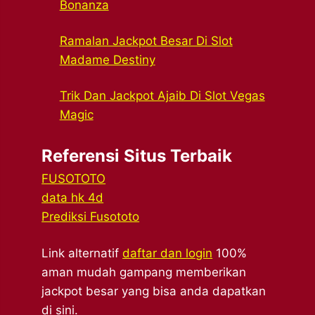
Bonanza
Ramalan Jackpot Besar Di Slot
Madame Destiny
Trik Dan Jackpot Ajaib Di Slot Vegas
Magic
Referensi Situs Terbaik
FUSOTOTO
data hk 4d
Prediksi Fusototo
Link alternatif
daftar dan login
100%
aman mudah gampang memberikan
jackpot besar yang bisa anda dapatkan
di sini.