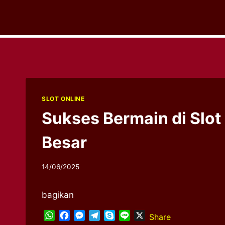
Skip
to
content
SLOT ONLINE
Sukses Bermain di Slo
Besar
By
14/06/2025
Chandra
bagikan
W
F
M
T
S
L
X
Share