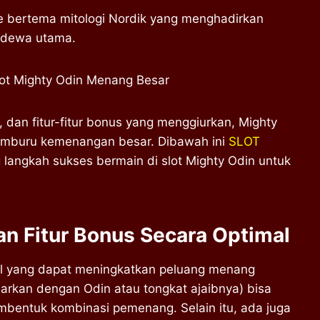
ne bertema mitologi Nordik yang menghadirkan
 dewa utama.
 dan fitur-fitur bonus yang menggiurkan, Mighty
emburu kemenangan besar. Dibawah ini
SLOT
angkah sukses bermain di slot Mighty Odin untuk
n Fitur Bonus Secara Optimal
ial yang dapat meningkatkan peluang menang
barkan dengan Odin atau tongkat ajaibnya) bisa
bentuk kombinasi pemenang. Selain itu, ada juga