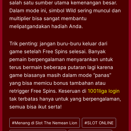
salah satu sumber utama kemenangan besar.
Dalam mode ini, simbol Wild sering muncul dan
multiplier bisa sangat membantu
melipatgandakan hadiah Anda.
Trik penting: jangan buru-buru keluar dari
game setelah Free Spins selesai. Banyak
pemain berpengalaman menyarankan untuk
terus bermain beberapa putaran lagi karena
game biasanya masih dalam mode “panas”
yang bisa memicu bonus tambahan atau
retrigger Free Spins. Keseruan di
1001liga login
tak terbatas hanya untuk yang berpengalaman,
semua bisa ikut serta!
Post
#
Menang di Slot The Nemean Lion
#
SLOT ONLINE
Tags: