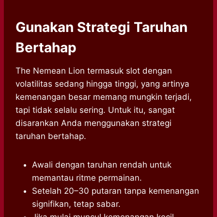
Gunakan Strategi Taruhan
Bertahap
The Nemean Lion termasuk slot dengan
volatilitas sedang hingga tinggi, yang artinya
kemenangan besar memang mungkin terjadi,
tapi tidak selalu sering. Untuk itu, sangat
disarankan Anda menggunakan strategi
taruhan bertahap.
Awali dengan taruhan rendah untuk
memantau ritme permainan.
Setelah 20–30 putaran tanpa kemenangan
signifikan, tetap sabar.