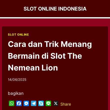
Skip
SLOT ONLINE INDONESIA
to
content
SLOT ONLINE
Cara dan Trik Menang
Bermain di Slot The
Nemean Lion
By
14/06/2025
Chandra
bagikan
W
F
M
T
S
L
X
Share
h
a
e
e
k
i